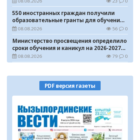
08.08.2026
23
0
550 иностранных граждан получили
образовательные гранты для обучения в
Казахстане
08.08.2026
56
0
Министерство просвещения определило
сроки обучения и каникул на 2026-2027
учебный год
08.08.2026
79
0
Прогноз погоды на 8 августа
08.08.2026
33
0
PDF версия газеты
У граждан высокие ожидания от
выборов в Курултай – опрос
общественного мнения
07.08.2026
75
0
В Жанакоргане введена в эксплуатацию
водораспределительная станция
07.08.2026
105
0