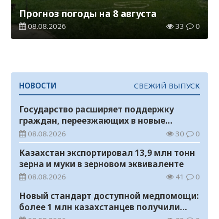
Прогноз погоды на 8 августа
08.08.2026
33
0
НОВОСТИ
СВЕЖИЙ ВЫПУСК
Государство расширяет поддержку
граждан, переезжающих в новые
регионы для работы
08.08.2026
30
0
Казахстан экспортировал 13,9 млн тонн
зерна и муки в зерновом эквиваленте
08.08.2026
41
0
Новый стандарт доступной медпомощи:
более 1 млн казахстанцев получили
телемедицинские услуги