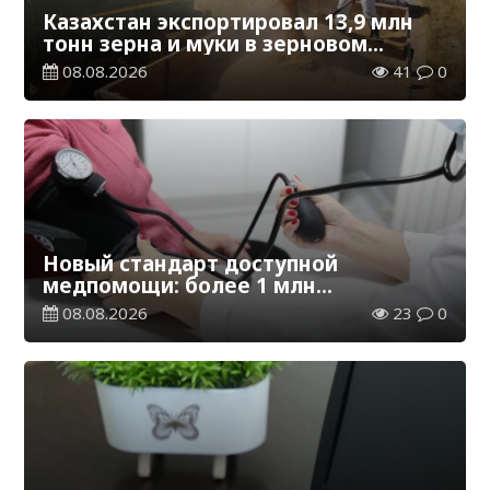
Казахстан экспортировал 13,9 млн
тонн зерна и муки в зерновом
эквиваленте
08.08.2026
41
0
Новый стандарт доступной
медпомощи: более 1 млн
казахстанцев получили
08.08.2026
23
0
телемедицинские услуги