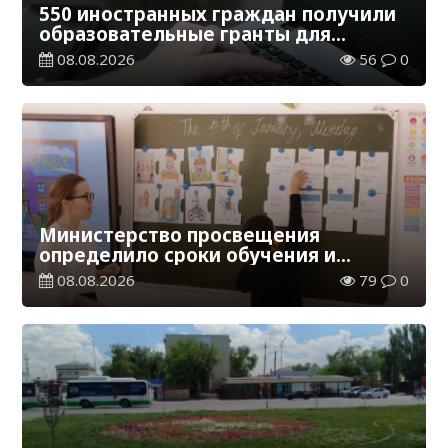
550 иностранных граждан получили
образовательные гранты для
обучения в Казахстане
08.08.2026
56
0
Министерство просвещения
определило сроки обучения и
каникул на 2026-2027 учебный год
08.08.2026
79
0