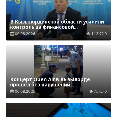
В Кызылординской области усилили
контроль за финансовой
дисциплиной
06.08.2026
115
0
Концерт Open Air в Кызылорде
прошел без нарушений
общественного порядка
06.08.2026
75
0