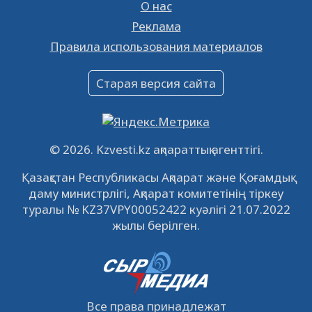
26.01.2023
16371
0
О нас
Реклама
Объявление
Правила использования материалов
16.12.2022
61035
0
Объявление
Старая версия сайта
09.12.2022
64106
0
Свободные рабочие места
22.11.2022
16430
0
© 2026. Kzvesti.kz ақпараттық агенттігі.
IPO «КазМунайГаз»: компания проведет
Қазақстан Республикасы Ақпарат және Қоғамдық
встречу с инвесторами в Кызылорде 22
даму министрлігі, Ақпарат комитетінің тіркеу
ноября
21.11.2022
14939
0
туралы № KZ37VPY00052422 куәлігі 21.07.2022
жылы берілген.
Все права принадлежат