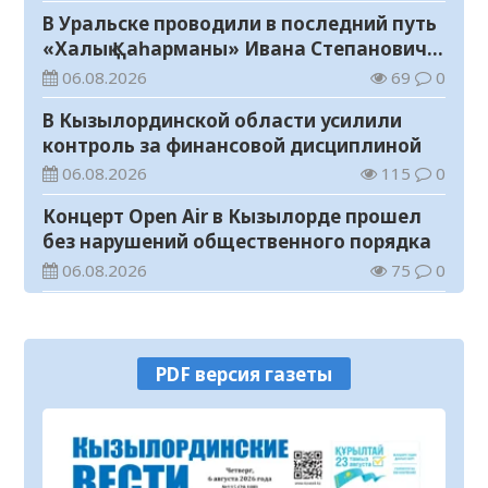
В Уральске проводили в последний путь
«Халық Қаһарманы» Ивана Степановича
Гапича
06.08.2026
69
0
В Кызылординской области усилили
контроль за финансовой дисциплиной
06.08.2026
115
0
Концерт Open Air в Кызылорде прошел
без нарушений общественного порядка
06.08.2026
75
0
В Кызылординской области стартовал
конкурс видеороликов о семейных
ценностях и Конституции
06.08.2026
80
0
PDF версия газеты
Соблюдение правил пожарной
безопасности – обязанность каждого
гражданина
06.08.2026
36
0