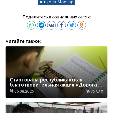
школа Mansap
Поделитесь в социальных сетях:
Читайте также:
Стартовала республиканская
благотворительная акция «Дорога в
школу»
06.08.2026
75
0