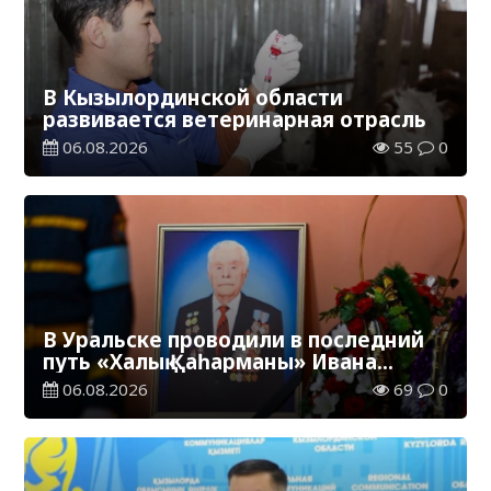
В Кызылординской области
развивается ветеринарная отрасль
06.08.2026
55
0
В Уральске проводили в последний
путь «Халық Қаһарманы» Ивана
Степановича Гапича
06.08.2026
69
0