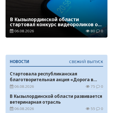
В Кызылординской области
стартовал конкурс видеороликов о
семейных ценностях и Конституции
06.08.2026
80
0
НОВОСТИ
СВЕЖИЙ ВЫПУСК
Стартовала республиканская
благотворительная акция «Дорога в
школу»
06.08.2026
75
0
В Кызылординской области развивается
ветеринарная отрасль
06.08.2026
55
0