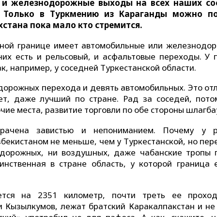
 и железнодорожные выходы на всех наших со
н. Только в Туркмению из Караганды можно п
хстана пока мало кто стремится.
нной границе имеет автомобильные или железнодо
их есть и рельсовый, и асфальтовые переходы. У 
к, например, у соседней Туркестанской области.
одорожных перехода и девять автомобильных. Это от
ет, даже лучший по стране. Рад за соседей, пото
очие места, развитие торговли по обе стороны шлагба
мрачена завистью и непониманием. Почему у 
бекистаном не меньше, чем у Туркестанской, но пер
одорожных, ни воздушных, даже чабанские тропы 
инственная в стране область, у которой граница е
ется на 2351 километр, почти треть ее прохо
и Кызылкумов, лежат братский Каракалпакстан и не