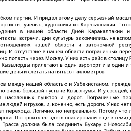
ком партии. И придал этому делу серьезный масшт
 артисты, ученые, художники из Каракалпакии. Пото
едения в нашей области Дней Каракалпакии 
нтакты, встречи, дни культуры закончились, не вспо
 отношениях нашей области и автономной респ
иц. И отсутствие в нашей области пограничных пере
о попасть через Москву. У них есть рейс в столицу 
 и Кызылорды прилетают в один аэропорт и в один и 
шие деньги слетать на пятьсот километров.
одов между нашей областью и Узбекистаном, прежде 
по очень большой пустыне Кызылкумы. И у соседей, 
т населенных пунктов и дорог. Пограничные пе
е людей и грузов, и, конечно, есть дороги. У нас нет
нет перехода. Логично, но неправильно. Потому что 
орога. Построить ее здесь планировали еще в семид
 Трасса должна была соединить Бухару с Новосиби
в том или ином качестве была построена. Забытым о