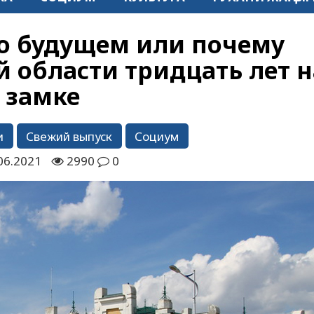
о будущем или почему
й области тридцать лет н
замке
и
Свежий выпуск
Социум
06.2021
2990
0