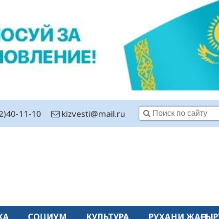
2)40-11-10
kizvesti@mail.ru
КА
СОЦИУМ
КУЛЬТУРА
РУХАНИ ЖАҢҒЫР