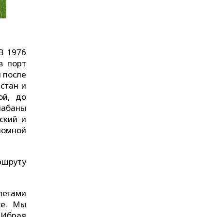
В 1976
в порт
я после
стан и
ой, до
чабаны
ский и
номной
ршруту
легами
се. Мы
 Ибрая