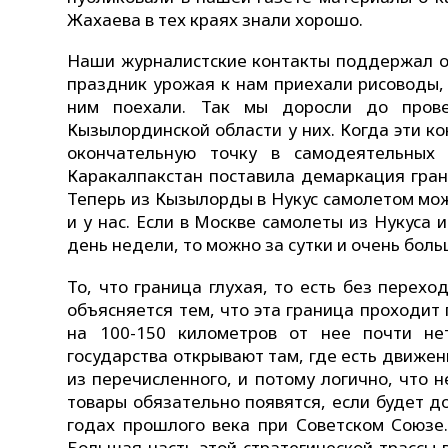
Жахаева в тех краях знали хорошо.
Наши журналистские контакты поддержал об
праздник урожая к нам приехали рисоводы,
ним поехали. Так мы доросли до пров
Кызылординской области у них. Когда эти ко
окончательную точку в самодеятельных
Каракалпакстан поставила демаркация гран
Теперь из Кызылорды в Нукус самолетом можн
и у нас. Если в Москве самолеты из Нукуса
день недели, то можно за сутки и очень боль
То, что граница глухая, то есть без перех
объясняется тем, что эта граница проходит 
на 100-150 километров от нее почти не
государства открывают там, где есть движени
из перечисленного, и потому логично, что 
товары обязательно появятся, если будет д
годах прошлого века при Советском Союзе.
Большая часть этой стратегической трассы 