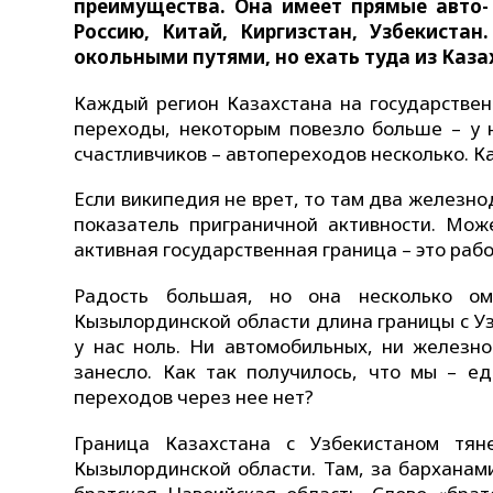
преимущества. Она имеет прямые авто-
Россию, Китай, Киргизстан, Узбекиста
окольными путями, но ехать туда из Каза
Каждый регион Казахстана на государстве
переходы, некоторым повезло больше – у н
счастливчиков – автопереходов несколько. Ка
Если википедия не врет, то там два железн
показатель приграничной активности. Мож
активная государственная граница – это раб
Радость большая, но она несколько о
Кызылординской области длина границы с Уз
у нас ноль. Ни автомобильных, ни железн
занесло. Как так получилось, что мы – ед
переходов через нее нет?
Граница Казахстана с Узбекистаном тян
Кызылординской области. Там, за барханам