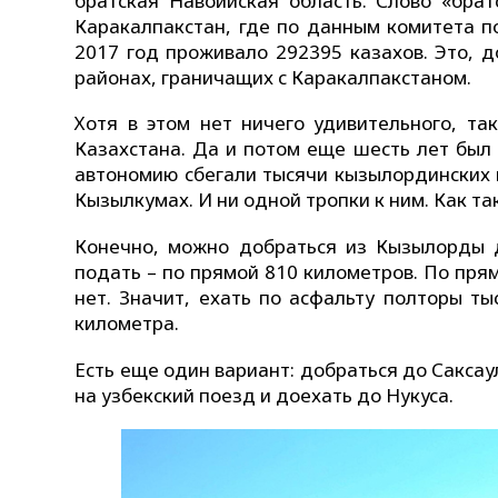
братская Навоийская область. Слово «брат
Каракалпакстан, где по данным комитета 
2017 год проживало 292395 казахов. Это, 
районах, граничащих с Каракалпакстаном.
Хотя в этом нет ничего удивительного, та
Казахстана. Да и потом еще шесть лет был 
автономию сбегали тысячи кызылординских ка
Кызылкумах. И ни одной тропки к ним. Как та
Конечно, можно добраться из Кызылорды д
подать – по прямой 810 километров. По прямо
нет. Значит, ехать по асфальту полторы т
километра.
Есть еще один вариант: добраться до Саксаул
на узбекский поезд и доехать до Нукуса.