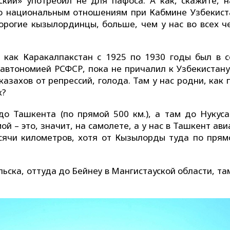
ский» употребил не для пафоса. А как, скажите, н
по национальным отношениям при Кабмине Узбекист
дорогие кызылординцы, больше, чем у нас во всех ч
к как Каракалпакстан с 1925 по 1930 годы был в с
автономией РСФСР, пока не причалил к Узбекистану.
захов от репрессий, голода. Там у нас родни, как 
к?
о Ташкента (по прямой 500 км.), а там до Нукуса
й – это, значит, на самолете, а у нас в Ташкент ав
ысячи километров, хотя от Кызылорды туда по прям
ьска, оттуда до Бейнеу в Мангистауской области, та