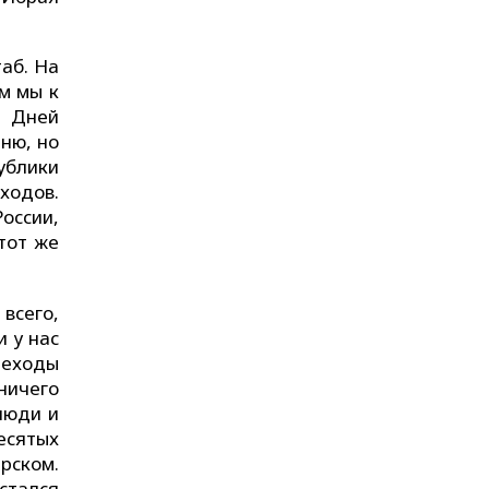
аб. На
м мы к
и Дней
мню, но
ублики
ходов.
России,
тот же
всего,
и у нас
реходы
 ничего
люди и
есятых
рском.
стался