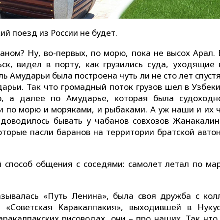
ий поезд из России не будет.
ном? Ну, во-первых, по морю, пока не высох Арал. 
ск, видел в порту, как грузились суда, уходящие 
ь Амударьи была построена чуть ли не сто лет спуст
дарьи. Так что громадный поток грузов шел в Узбеки
ю, а далее по Амударье, которая была судоходн
и по морю и моряками, и рыбаками. А уж наши и их 
 доводилось бывать у чабанов совхозов Жанакалин
оторые пасли баранов на территории братской авто
й способ общения с соседями: самолет летал по ма
азывалась «Путь Ленина», была своя дружба с кол
е «Советская Каракалпакия», выходившей в Нуку
аракалпакских рисоводах, они – про наших. Так что