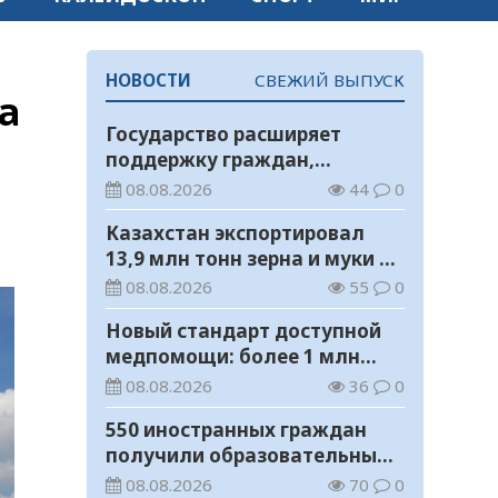
НОВОСТИ
СВЕЖИЙ ВЫПУСК
а
Государство расширяет
поддержку граждан,
переезжающих в новые
08.08.2026
44
0
регионы для работы
Казахстан экспортировал
13,9 млн тонн зерна и муки в
зерновом эквиваленте
08.08.2026
55
0
Новый стандарт доступной
медпомощи: более 1 млн
казахстанцев получили
08.08.2026
36
0
телемедицинские услуги
550 иностранных граждан
получили образовательные
гранты для обучения в
08.08.2026
70
0