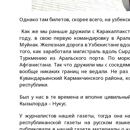
Однако там билетов, скорее всего, на узбекск
Как же мы раньше дружили с Каракалпакста
году, в свою первую командировку в Араль
Муйнак. Железная дорога в Узбекистане вдол
того, как заработала магистраль вдоль Сыр
Туркмению из Аральского порта. По мор
Афганистана. Так что дружили мы с соседям
вообще никаких границ не ведали. Не раз
Кувандарьинский Кармакчинского района, к
республики.
Был у нас в те времена и вполне цивильны
Кызылорда – Нукус.
У журналистов нашей газеты, тогда она н
республиканской газеты на русском язык
публиковали в нашей газете материалы о к