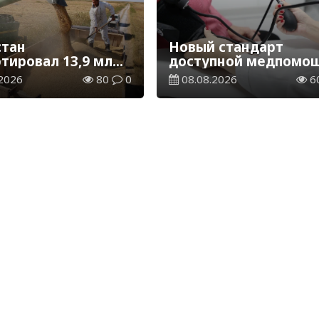
стан
Новый стандарт
ртировал 13,9 млн
доступной медпомощ
ерна и муки в
более 1 млн
2026
80
0
08.08.2026
6
вом эквиваленте
казахстанцев получи
телемедицинские
услуги