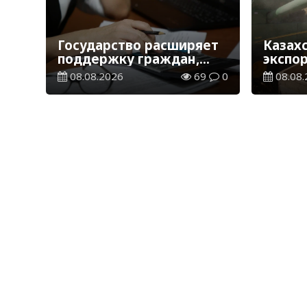
Государство расширяет
Казах
поддержку граждан,
экспо
переезжающих в новые
тонн з
08.08.2026
69
0
08.08.
регионы для работы
зерно