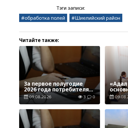
Тэги записи:
обработка полей
Шиелийский район
Читайте также:
За первое полугодие
«Адал
2026 года потребителям
основ
возвращено 1,5 млрд
воспи
09.08.2026
3
0
09.08.
тенге
в нов