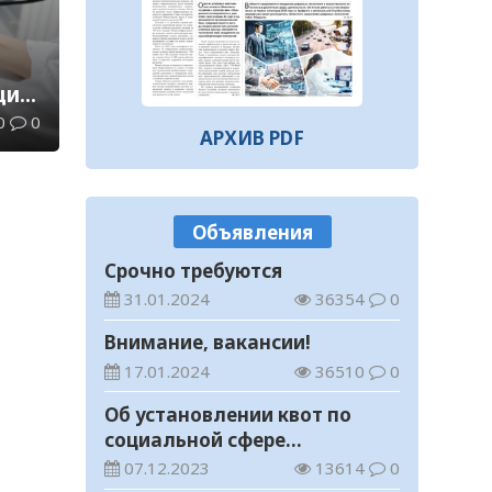
опрос общественного мнения
07.08.2026
96
0
В Жанакоргане введена в
и:
эксплуатацию
водораспределительная
0
0
07.08.2026
126
0
ли
АРХИВ PDF
станция
В Кызылординской области
продолжается
экологическая акция «Таза
07.08.2026
112
0
Объявления
Қазақстан»
В Кызылорде пройдет
Срочно требуются
ярмарка
31.01.2024
36354
0
07.08.2026
139
0
Внимание, вакансии!
Как найти участок для
17.01.2024
36510
0
голосования?
Об установлении квот по
07.08.2026
126
0
социальной сфере
В Кызылординской области
Кызылординской области на
07.12.2023
13614
0
ликвидирована группа
2024 год