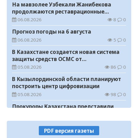
На мавзолее Узбекали Жанибекова
продолжаются реставрационные
работы
06.08.2026
8
0
Прогноз погоды на 6 августа
06.08.2026
5
0
В Казахстане создается новая система
защиты средств ОСМС от
необоснованных выплат
05.08.2026
86
0
В Кызылординской области планируют
построить центр цифровизации
05.08.2026
98
0
Прокуроры Казахстана представили
собственные ИИ-разработки мировому
эксперту Кай-Фу Ли
05.08.2026
74
0
PDF версия газеты
Уважаемые жители и гости города!