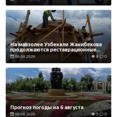
грантов
На мавзолее Узбекали Жанибекова
продолжаются реставрационные
работы
06.08.2026
8
0
Прогноз погоды на 6 августа
06.08.2026
5
0