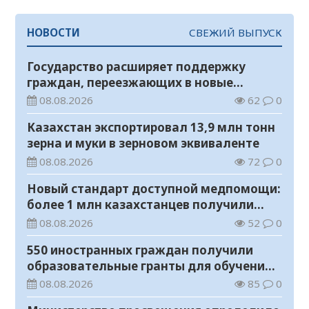
НОВОСТИ
СВЕЖИЙ ВЫПУСК
Государство расширяет поддержку
граждан, переезжающих в новые
регионы для работы
08.08.2026
62
0
Казахстан экспортировал 13,9 млн тонн
зерна и муки в зерновом эквиваленте
08.08.2026
72
0
Новый стандарт доступной медпомощи:
более 1 млн казахстанцев получили
телемедицинские услуги
08.08.2026
52
0
550 иностранных граждан получили
образовательные гранты для обучения в
Казахстане
08.08.2026
85
0