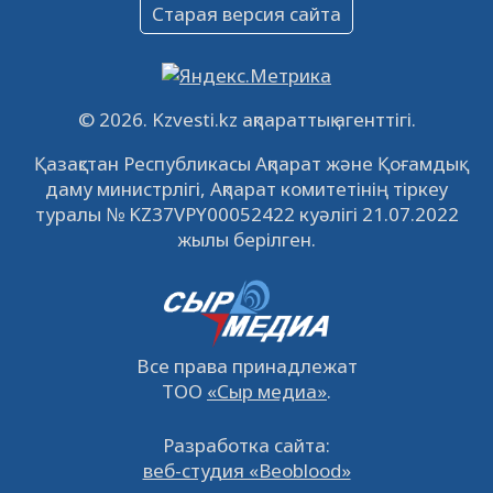
Объявление
Старая версия сайта
09.12.2022
64138
0
Свободные рабочие места
22.11.2022
16449
0
© 2026. Kzvesti.kz ақпараттық агенттігі.
IPO «КазМунайГаз»: компания проведет
Қазақстан Республикасы Ақпарат және Қоғамдық
встречу с инвесторами в Кызылорде 22
даму министрлігі, Ақпарат комитетінің тіркеу
ноября
21.11.2022
14952
0
туралы № KZ37VPY00052422 куәлігі 21.07.2022
жылы берілген.
Все права принадлежат
ТОО
«Сыр медиа»
.
Разработка сайта:
веб-студия «Beoblood»