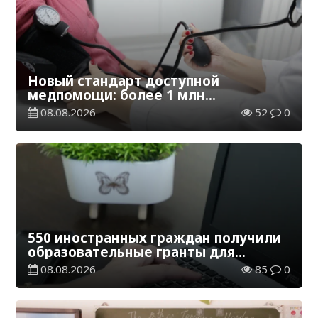
Новый стандарт доступной
медпомощи: более 1 млн
казахстанцев получили
08.08.2026
52
0
телемедицинские услуги
550 иностранных граждан получили
образовательные гранты для
обучения в Казахстане
08.08.2026
85
0