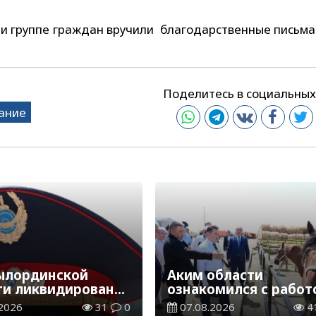
ии группе граждан вручили благодарственные письма
Поделитесь в социальных
ание
ылординской
Аким области
ти ликвидирована
ознакомился с работ
а нелегальных
племенного хозяйств
2026
31
0
07.08.2026
4