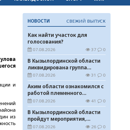
НОВОСТИ
СВЕЖИЙ ВЫПУСК
Как найти участок для
голосования?
07.08.2026
37
0
улова
В Кызылординской области
шегося
ликвидирована группа
нелегальных добытчиков
07.08.2026
31
0
золота
ации и
Аким области ознакомился с
работой племенного
хозяйства в Жанакорганском
07.08.2026
41
0
енений
районе
района
В Кызылординской области
дин из
пройдут мероприятия,
жность
посвященные
07.08.2026
26
0