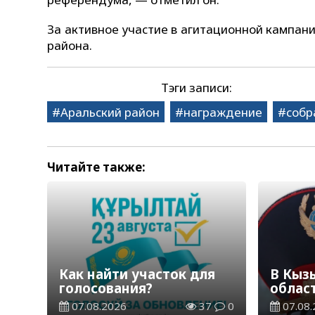
За активное участие в агитационной кампан
района.
Тэги записи:
Аральский район
награждение
собр
Читайте также:
Как найти участок для
В Кыз
голосования?
облас
групп
07.08.2026
37
0
07.08.