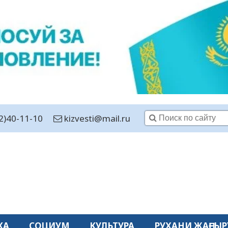
2)40-11-10
kizvesti@mail.ru
КА
СОЦИУМ
КУЛЬТУРА
РУХАНИ ЖАҢҒЫР