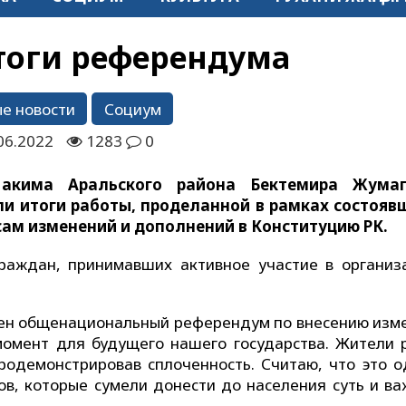
тоги референдума
е новости
Социум
06.2022
1283
0
 акима Аральского района Бектемира Жумаг
ли итоги работы, проделанной в рамках состояв
ам изменений и дополнений в Конституцию РК.
граждан, принимавших активное участие в организ
еден общенациональный референдум по внесению изм
момент для будущего нашего государства. Жители 
продемонстрировав сплоченность. Считаю, что это о
ов, которые сумели донести до населения суть и ва