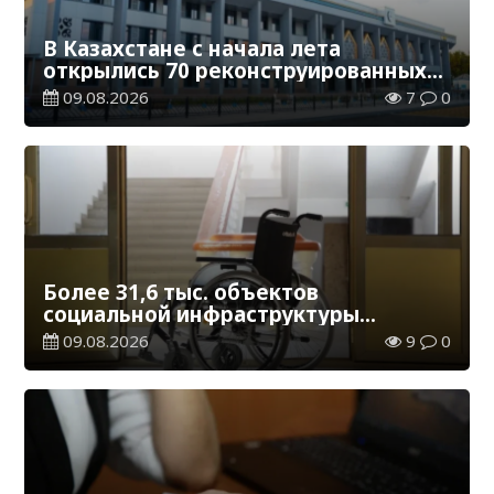
В Казахстане с начала лета
открылись 70 реконструированных
железнодорожных вокзалов
09.08.2026
7
0
Более 31,6 тыс. объектов
социальной инфраструктуры
адаптированы для лиц с
09.08.2026
9
0
инвалидностью