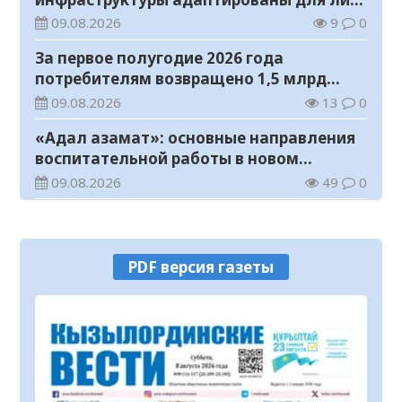
с инвалидностью
09.08.2026
9
0
За первое полугодие 2026 года
потребителям возвращено 1,5 млрд
тенге
09.08.2026
13
0
«Адал азамат»: основные направления
воспитательной работы в новом
учебном году
09.08.2026
49
0
Прогноз погоды на 9 августа
09.08.2026
64
0
PDF версия газеты
Государство расширяет поддержку
граждан, переезжающих в новые
регионы для работы
08.08.2026
80
0
Казахстан экспортировал 13,9 млн тонн
зерна и муки в зерновом эквиваленте
08.08.2026
94
0