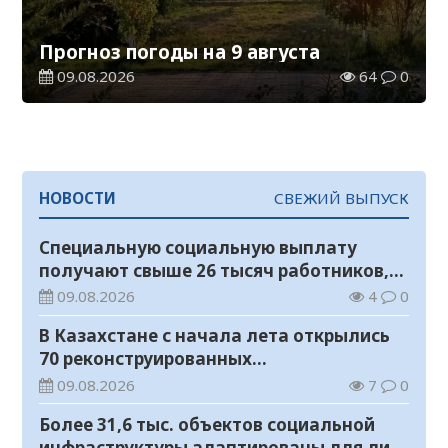
Прогноз погоды на 9 августа
09.08.2026
64
0
НОВОСТИ
СВЕЖИЙ ВЫПУСК
Специальную социальную выплату
получают свыше 26 тысяч работников,
занятых во вредных условиях труда
09.08.2026
4
0
В Казахстане с начала лета открылись
70 реконструированных
железнодорожных вокзалов
09.08.2026
7
0
Более 31,6 тыс. объектов социальной
инфраструктуры адаптированы для лиц