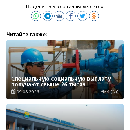
Поделитесь в социальных сетях:
Читайте также:
Специальную социальную выплату
получают свыше 26 тысяч
работников, занятых во вредных
09.08.2026
4
0
условиях труда