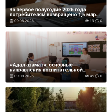
За первое полугодие 2026 года
потребителям возвращено 1,5 млрд
тенге
09.08.2026
13
0
«Адал азамат»: основные
направления воспитательной
работы в новом учебном году
09.08.2026
49
0