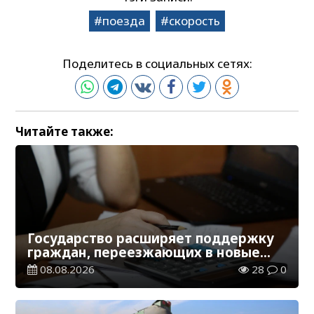
поезда
скорость
Поделитесь в социальных сетях:
Читайте также:
Государство расширяет поддержку
граждан, переезжающих в новые
регионы для работы
08.08.2026
28
0