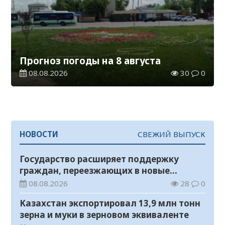
Прогноз погоды на 8 августа
08.08.2026
30
0
НОВОСТИ
СВЕЖИЙ ВЫПУСК
Государство расширяет поддержку
граждан, переезжающих в новые
регионы для работы
08.08.2026
28
0
Казахстан экспортировал 13,9 млн тонн
зерна и муки в зерновом эквиваленте