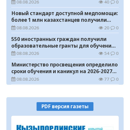
08.08.2026
40
0
Новый стандарт доступной медпомощи:
более 1 млн казахстанцев получили
телемедицинские услуги
08.08.2026
20
0
550 иностранных граждан получили
образовательные гранты для обучения в
Казахстане
08.08.2026
54
0
Министерство просвещения определило
сроки обучения и каникул на 2026-2027
учебный год
08.08.2026
77
0
Прогноз погоды на 8 августа
08.08.2026
30
0
PDF версия газеты
У граждан высокие ожидания от
выборов в Курултай – опрос
общественного мнения
07.08.2026
73
0