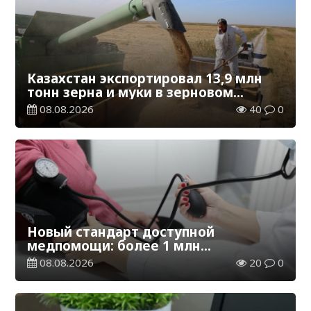
Казахстан экспортировал 13,9 млн
тонн зерна и муки в зерновом
эквиваленте
08.08.2026
40
0
Новый стандарт доступной
медпомощи: более 1 млн
казахстанцев получили
08.08.2026
20
0
телемедицинские услуги