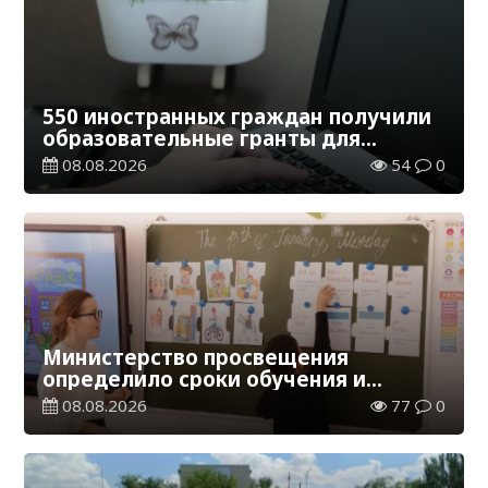
550 иностранных граждан получили
образовательные гранты для
обучения в Казахстане
08.08.2026
54
0
Министерство просвещения
определило сроки обучения и
каникул на 2026-2027 учебный год
08.08.2026
77
0