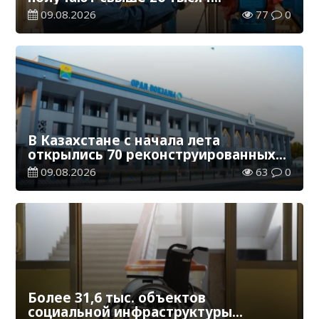
работников, занятых во вредных
09.08.2026
77
0
условиях труда
В Казахстане с начала лета
открылись 70 реконструированных
железнодорожных вокзалов
09.08.2026
63
0
Более 31,6 тыс. объектов
социальной инфраструктуры