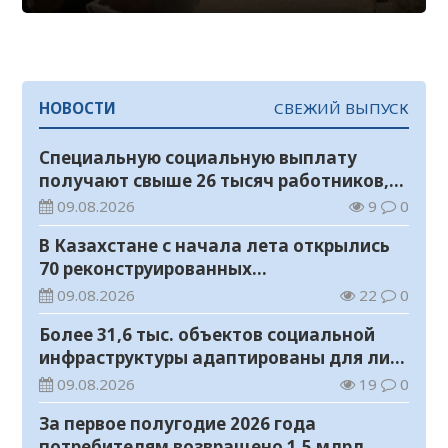
НОВОСТИ
СВЕЖИЙ ВЫПУСК
Специальную социальную выплату
получают свыше 26 тысяч работников,
занятых во вредных условиях труда
09.08.2026
9
0
В Казахстане с начала лета открылись
70 реконструированных
железнодорожных вокзалов
09.08.2026
22
0
Более 31,6 тыс. объектов социальной
инфраструктуры адаптированы для лиц
с инвалидностью
09.08.2026
19
0
За первое полугодие 2026 года
потребителям возвращено 1,5 млрд