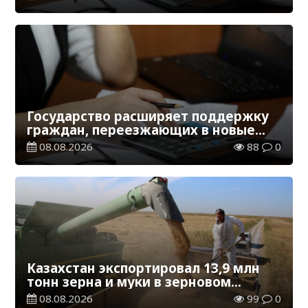
Государство расширяет поддержку
граждан, переезжающих в новые
регионы для работы
08.08.2026
88
0
Казахстан экспортировал 13,9 млн
тонн зерна и муки в зерновом
эквиваленте
08.08.2026
99
0