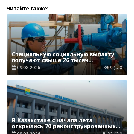
Читайте также:
Специальную социальную выплату
получают свыше 26 тысяч
работников, занятых во вредных
09.08.2026
9
0
условиях труда
В Казахстане с начала лета
открылись 70 реконструированных
железнодорожных вокзалов
09.08.2026
22
0