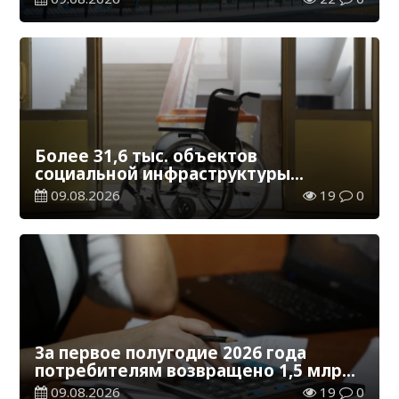
Более 31,6 тыс. объектов
социальной инфраструктуры
адаптированы для лиц с
09.08.2026
19
0
инвалидностью
За первое полугодие 2026 года
потребителям возвращено 1,5 млрд
тенге
09.08.2026
19
0