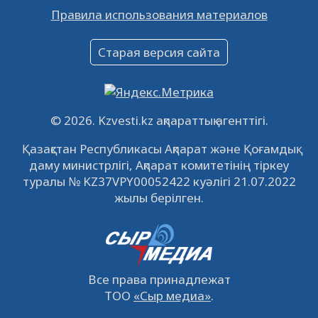
Правила использования материалов
16.12.2022
61071
0
Объявление
Старая версия сайта
09.12.2022
64144
0
Свободные рабочие места
22.11.2022
16452
0
© 2026. Kzvesti.kz ақпараттық агенттігі.
IPO «КазМунайГаз»: компания проведет
Қазақстан Республикасы Ақпарат және Қоғамдық
встречу с инвесторами в Кызылорде 22
даму министрлігі, Ақпарат комитетінің тіркеу
ноября
21.11.2022
14956
0
туралы № KZ37VPY00052422 куәлігі 21.07.2022
жылы берілген.
Все права принадлежат
ТОО
«Сыр медиа»
.