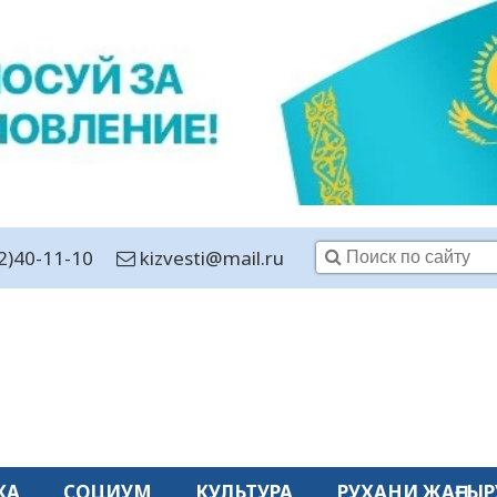
2)40-11-10
kizvesti@mail.ru
КА
СОЦИУМ
КУЛЬТУРА
РУХАНИ ЖАҢҒЫР