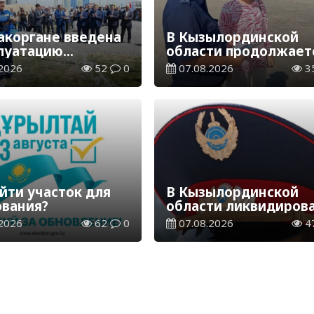
акоргане введена
В Кызылординской
плуатацию
области продолжает
аспределительная
экологическая акция
2026
52
0
07.08.2026
3
ия
«Таза Қазақстан»
йти участок для
В Кызылординской
ования?
области ликвидиров
группа нелегальных
2026
62
0
07.08.2026
4
добытчиков золота