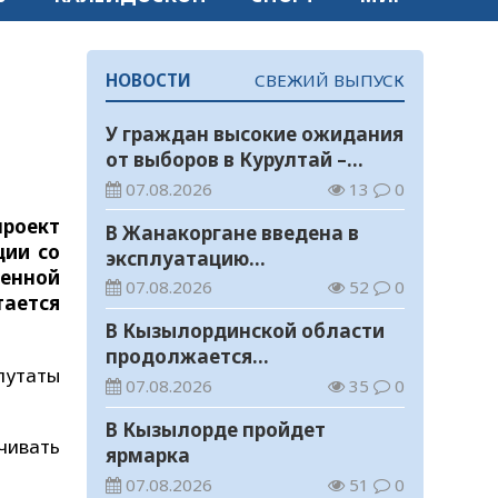
НОВОСТИ
СВЕЖИЙ ВЫПУСК
У граждан высокие ожидания
от выборов в Курултай –
опрос общественного мнения
07.08.2026
13
0
проект
В Жанакоргане введена в
ции со
эксплуатацию
енной
водораспределительная
07.08.2026
52
0
тается
станция
В Кызылординской области
продолжается
путаты
экологическая акция «Таза
07.08.2026
35
0
Қазақстан»
В Кызылорде пройдет
чивать
ярмарка
07.08.2026
51
0