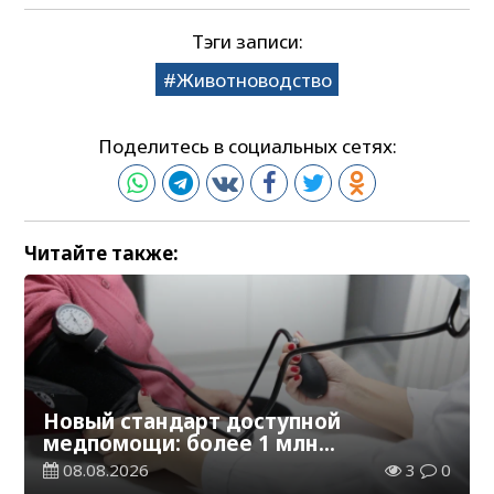
Тэги записи:
Животноводство
Поделитесь в социальных сетях:
Читайте также:
Новый стандарт доступной
медпомощи: более 1 млн
казахстанцев получили
08.08.2026
3
0
телемедицинские услуги