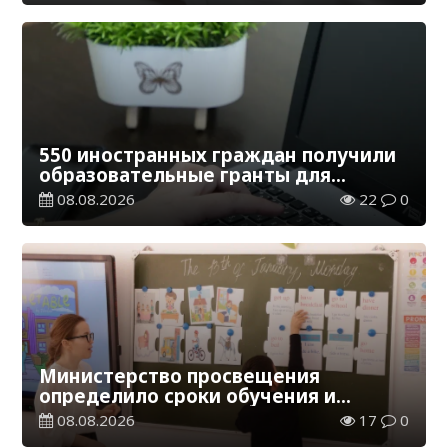
550 иностранных граждан получили
образовательные гранты для
обучения в Казахстане
08.08.2026
22
0
Министерство просвещения
определило сроки обучения и
каникул на 2026-2027 учебный год
08.08.2026
17
0