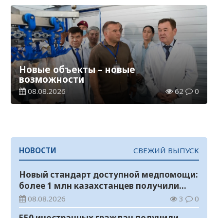
Новые объекты – новые
возможности
08.08.2026
62
0
НОВОСТИ
СВЕЖИЙ ВЫПУСК
Новый стандарт доступной медпомощи:
более 1 млн казахстанцев получили
телемедицинские услуги
08.08.2026
3
0
550 иностранных граждан получили