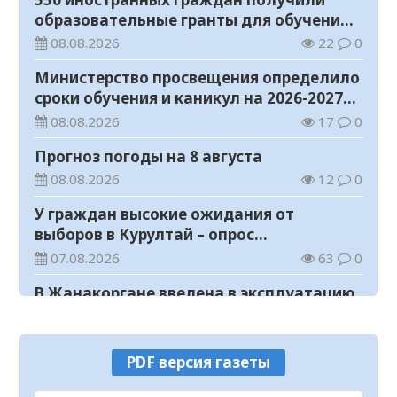
образовательные гранты для обучения в
Казахстане
08.08.2026
22
0
Министерство просвещения определило
сроки обучения и каникул на 2026-2027
учебный год
08.08.2026
17
0
Прогноз погоды на 8 августа
08.08.2026
12
0
У граждан высокие ожидания от
выборов в Курултай – опрос
общественного мнения
07.08.2026
63
0
В Жанакоргане введена в эксплуатацию
водораспределительная станция
07.08.2026
96
0
PDF версия газеты
В Кызылординской области
продолжается экологическая акция