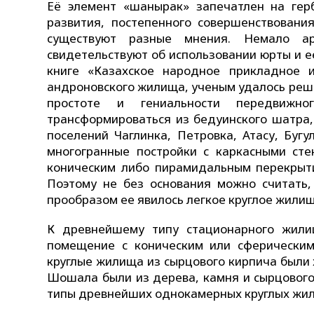
Её элемент «шанырак» запечатлен на гер
развития, постепенного совершенствован
существуют разные мнения. Немало ар
свидетельствуют об использовании юрты и е
книге «Казахское народное прикладное и
андроновского жилища, ученым удалось реши
простоте и гениальности передвижн
трансформироваться из бедуинского шатра,
поселений Чаглинка, Петровка, Атасу, Бугул
многогранные постройки с каркасными сте
коническим либо пирамидальным перекрыт
Поэтому не без основания можно считать,
прообразом ее явилось легкое круглое жили
К древнейшему типу стационарного жили
помещение с коническим или сферически
круглые жилища из сырцового кирпича были х
Шошала были из дерева, камня и сырцового
типы древнейших однокамерных круглых жили