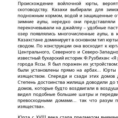
Происхождение войлочной юрты, вероят
скотоводству. Казахи выбирали для зимо
подножным кормом, водой и защищенные от 
зимние аулы, нередко они представляли
перекочевывали на джайляу – удобные пастб
озер появлялись многочисленные аулы, в
Казахстане доминирует в основном тип юрт
сводом. По конструкции она восходит к юрт
Центрального, Северного и Северо-Западно
известный бухарский историк Ф.Рузбихан: «Я
города Яссы. Я был поражен их устройство
были установлены прямо на арбах… Юрты 
изяществом. Спереди и сзади этих домов 
Степень достоинства жилища доводили до 
домов, которые будто воздвигали в воздуш
видел подобные большие шатры и передвиж
превосходными домами… так что разум по
изящества».
Юрта с XVIII века стала предметом вниман