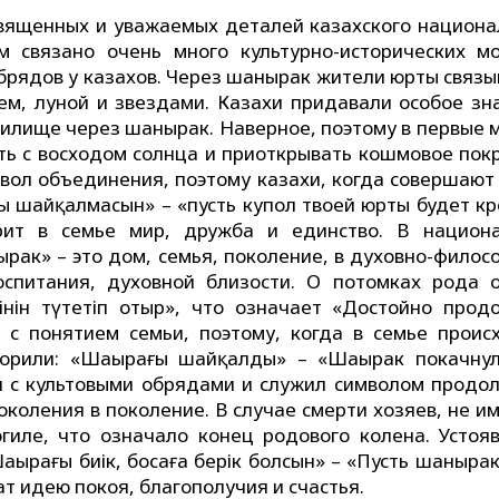
вященных и уважаемых деталей казахского национа
 связано очень много культурно-исторических мо
обрядов у казахов. Через шанырак жители юрты связы
ем, луной и звездами. Казахи придавали особое зн
жилище через шанырак. Наверное, поэтому в первые 
ать с восходом солнца и приоткрывать кошмовое пок
вол объединения, поэтому казахи, когда совершают 
ың шайқалмасын» – «пусть купол твоей юрты будет к
арит в семье мир, дружба и единство. В национ
рак» – это дом, семья, поколение, в духовно-филос
оспитания, духовной близости. О потомках рода 
үтінін түтетіп отыр», что означает «Достойно прод
 с понятием семьи, поэтому, когда в семье проис
орили: «Шаңырағы шайқалды» – «Шаңырак покачнул
н с культовыми обрядами и служил символом продо
околения в поколение. В случае смерти хозяев, не 
гиле, что означало конец родового колена. Устоя
ырағың биік, босағаң берік болсын» – «Пусть шаныра
т идею покоя, благополучия и счастья.