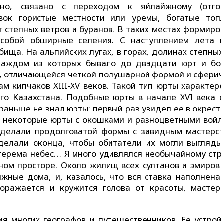
но, связано с переходом к яйлайжному (отго
вок гористые местности или уремы, богатые топ
степных ветров и буранов. В таких местах формиро
 собой обширные селения. С наступлением лета 
ища. На альпийских лугах, в горах, долинах степных
 каждом из которых бывало до двадцати юрт и бо
ы, отличающейся четкой полушарной формой и сфери
ам кипчаков XIII-XV веков. Такой тип юрты характер
го Казахстана. Подобные юрты в начале XVI века 
 раньше не знал юрты: первый раз увидел ее в окрес
м: некоторые юрты с окошками и разноцветными вой
делали продолговатой формы с завидным мастерс
делали оконца, чтобы обитатели их могли выгляд
терема небес… Я много удивлялся необычайному ст
ном просторе. Около жилищ всех султанов и эмиров
ные дома, и, казалось, что вся ставка наполнена
ражается и кружится голова от красоты, мастер
ия многих географов и путешественников. Ее устрой