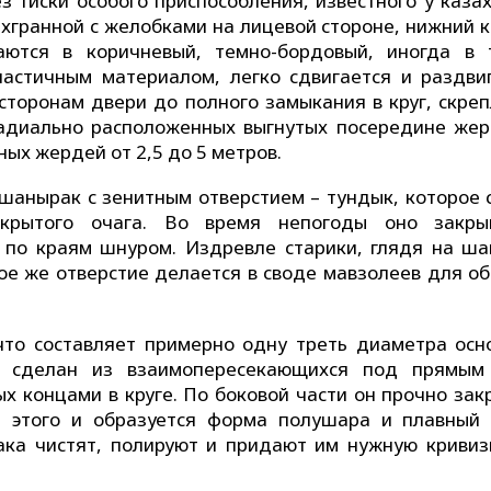
 тиски особого приспособления, известного у казах
хгранной с желобками на лицевой стороне, нижний к
аются в коричневый, темно-бордовый, иногда в 
астичным материалом, легко сдвигается и раздвиг
сторонам двери до полного замыкания в круг, скреп
радиально расположенных выгнутых посередине жер
ых жердей от 2,5 до 5 метров.
шанырак с зенитным отверстием – тундык, которое 
крытого очага. Во время непогоды оно закры
 по краям шнуром. Издревле старики, глядя на ша
кое же отверстие делается в своде мавзолеев для о
что составляет примерно одну треть диаметра осн
 сделан из взаимопересекающихся под прямым
х концами в круге. По боковой части он прочно зак
т этого и образуется форма полушара и плавный 
ка чистят, полируют и придают им нужную кривиз