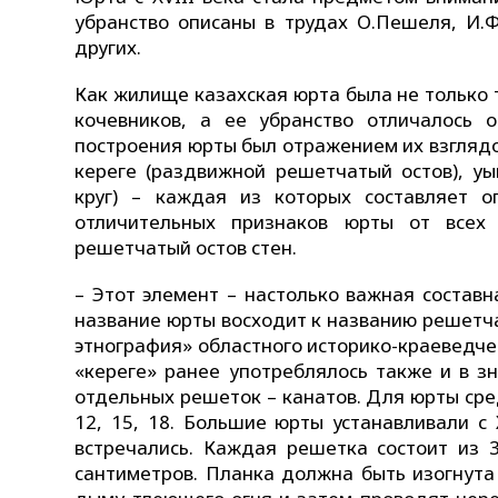
убранство описаны в трудах О.Пешеля, И.Фа
других.
Как жилище казахская юрта была не только 
кочевников, а ее убранство отличалось
построения юрты был отражением их взглядо
кереге (раздвижной решетчатый остов), уы
круг) – каждая из которых составляет 
отличительных признаков юрты от всех
решетчатый остов стен.
– Этот элемент – настолько важная составн
название юрты восходит к названию решетча
этнография» областного историко-краеведчес
«кереге» ранее употреблялось также и в з
отдельных решеток – канатов. Для юрты ср
12, 15, 18. Большие юрты устанавливали с 
встречались. Каждая решетка состоит из 
сантиметров. Планка должна быть изогнута