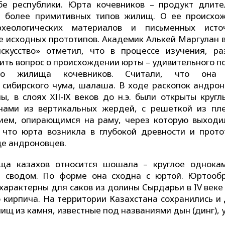
бе республики. Юрта кочевников – продукт длите
ия более примитивных типов жилищ. О ее происхо
хеологических материалов и письменных исто
е исходных прототипов. Академик Алькей Маргулан в
скусство» отметил, что в процессе изучения, ра
ть вопрос о происхождении юрты – удивительного по
ого жилища кочевников. Считали, что она 
 сибирского чума, шалаша. В ходе раскопок андрон
ы, в слоях ХІІ-ІХ веков до н.э. были открыты круг
нами из вертикальных жердей, с решеткой из пле
ием, опирающимся на раму, через которую выходи
 что юрта возникла в глубокой древности и прото
ще андроновцев.
ща казахов относится шошала – круглое однока
м сводом. По форме она сходна с юртой. Юртооб
арактерны для саков из долины Сырдарьи в IV веке 
 кирпича. На территории Казахстана сохранились и 
щ из камня, известные под названиями дын (динг), у