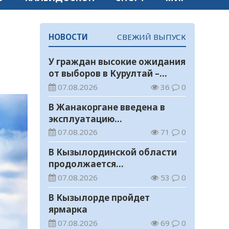
НОВОСТИ
СВЕЖИЙ ВЫПУСК
У граждан высокие ожидания
от выборов в Курултай –
опрос общественного мнения
07.08.2026
36
0
В Жанакоргане введена в
эксплуатацию
водораспределительная
07.08.2026
71
0
станция
В Кызылординской области
продолжается
экологическая акция «Таза
07.08.2026
53
0
Қазақстан»
В Кызылорде пройдет
ярмарка
07.08.2026
69
0