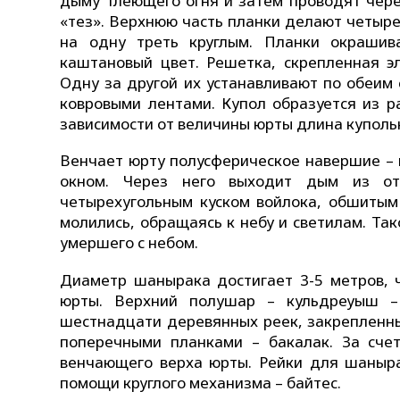
дыму тлеющего огня и затем проводят через
«тез». Верхнюю часть планки делают четыре
на одну треть круглым. Планки окрашив
каштановый цвет. Решетка, скрепленная эл
Одну за другой их устанавливают по обеим 
ковровыми лентами. Купол образуется из 
зависимости от величины юрты длина купольн
Венчает юрту полусферическое навершие – 
окном. Через него выходит дым из от
четырехугольным куском войлока, обшитым
молились, обращаясь к небу и светилам. Та
умершего с небом.
Диаметр шанырака достигает 3-5 метров, 
юрты. Верхний полушар – кульдреуыш –
шестнадцати деревянных реек, закрепленны
поперечными планками – бакалак. За сче
венчающего верха юрты. Рейки для шаныра
помощи круглого механизма – байтес.