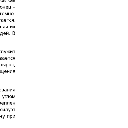
ов как
онец –
темно-
ается.
ляя их
дей. В
служит
вается
нырак,
бщения
ования
 углом
реплен
силуэт
ну при