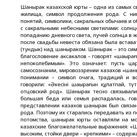
Шанырак казахской юрты – одна из самых с
жилища, символ продолжения рода. С ним
понятий, символики, сакральных обычаев и 
с сакральными небесными светилами: солнц
попаданию дневного света, лучей солнца в 
после свадьбы невеста обязана была встав
(тундык) над шаныраком. Шанырак – это сим
благословение аксакалов – говорят «шаңырағ
непоколебимым». Это означает: пусть ц
самосознании, мировоззрении казахов «шаны
понимании – символ очага, традиций и в
говорили: «Әкесінің шаңырағын құлатпай, т
отцовский род». Шанырак тесно связывали
большая беда или семья распадалась, гов
представлении казахов шанырак был связа
рода. Поэтому их старались передавать из п
потомства, шанырак юрты оставляли на мо
казахские благожелательные выражения: «Шаң
высоким, стойки двери – крепкими» – содержа