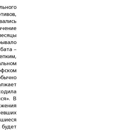
льного
тивов,
вались
ачение
месяцы
рывало
бата –
репким,
альном
офском
обычно
олжает
ходила
ся». В
лжения
имевших
вшиеся
к будет