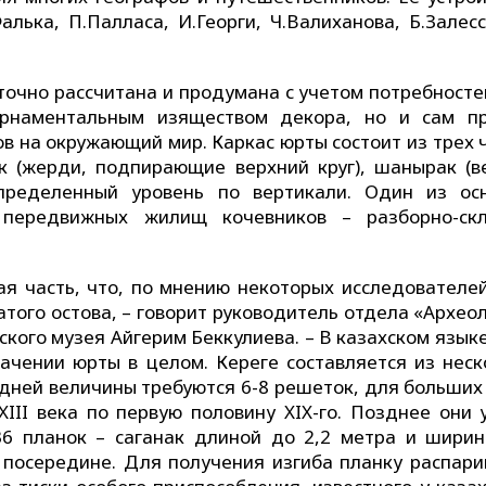
лька, П.Палласа, И.Георги, Ч.Валиханова, Б.Залесс
точно рассчитана и продумана с учетом потребносте
 орнаментальным изяществом декора, но и сам п
в на окружающий мир. Каркас юрты состоит из трех ч
к (жерди, подпирающие верхний круг), шанырак (в
определенный уровень по вертикали. Один из ос
 передвижных жилищ кочевников – разборно-ск
ая часть, что, по мнению некоторых исследователей
того остова, – говорит руководитель отдела «Археол
кого музея Айгерим Беккулиева. – В казахском язык
начении юрты в целом. Кереге составляется из неск
едней величины требуются 6-8 решеток, для больших
XIII века по первую половину XIX-го. Позднее они 
36 планок – саганак длиной до 2,2 метра и ширин
 посередине. Для получения изгиба планку распари