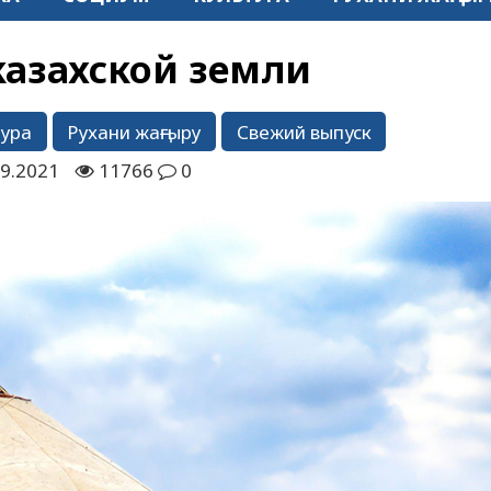
азахской земли
тура
Рухани жаңғыру
Свежий выпуск
9.2021
11766
0