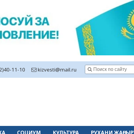
2)40-11-10
kizvesti@mail.ru
КА
СОЦИУМ
КУЛЬТУРА
РУХАНИ ЖАҢҒЫР