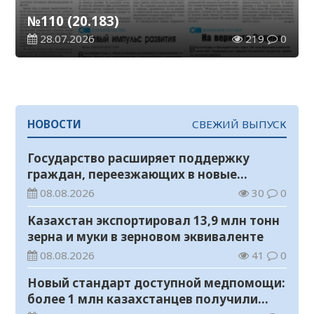
№110 (20.183)
28.07.2026
219
0
НОВОСТИ
СВЕЖИЙ ВЫПУСК
Государство расширяет поддержку
граждан, переезжающих в новые
регионы для работы
08.08.2026
30
0
Казахстан экспортировал 13,9 млн тонн
зерна и муки в зерновом эквиваленте
08.08.2026
41
0
Новый стандарт доступной медпомощи:
более 1 млн казахстанцев получили