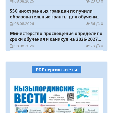
телемедицинские услуги
08.08.2026
23
0
550 иностранных граждан получили
образовательные гранты для обучения в
Казахстане
08.08.2026
56
0
Министерство просвещения определило
сроки обучения и каникул на 2026-2027
учебный год
08.08.2026
79
0
Прогноз погоды на 8 августа
08.08.2026
33
0
PDF версия газеты
У граждан высокие ожидания от
выборов в Курултай – опрос
общественного мнения
07.08.2026
75
0
В Жанакоргане введена в эксплуатацию
водораспределительная станция
07.08.2026
105
0