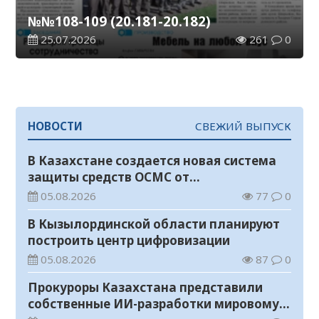
№№108-109 (20.181-20.182)
25.07.2026
261
0
НОВОСТИ
СВЕЖИЙ ВЫПУСК
В Казахстане создается новая система
защиты средств ОСМС от
необоснованных выплат
05.08.2026
77
0
В Кызылординской области планируют
построить центр цифровизации
05.08.2026
87
0
Прокуроры Казахстана представили
собственные ИИ-разработки мировому