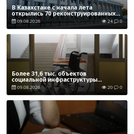
В Казахстане с начала лета
открылись 70 реконструированных
железнодорожных вокзалов
09.08.2026
24
0
Более 31,6 тыс. объектов
социальной инфраструктуры
адаптированы для лиц с
09.08.2026
20
0
инвалидностью