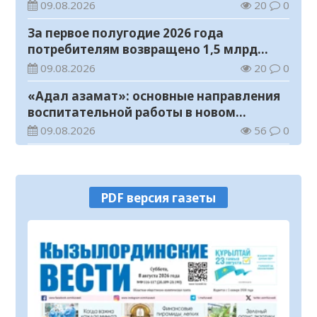
с инвалидностью
09.08.2026
20
0
За первое полугодие 2026 года
потребителям возвращено 1,5 млрд
тенге
09.08.2026
20
0
«Адал азамат»: основные направления
воспитательной работы в новом
учебном году
09.08.2026
56
0
Прогноз погоды на 9 августа
09.08.2026
73
0
PDF версия газеты
Государство расширяет поддержку
граждан, переезжающих в новые
регионы для работы
08.08.2026
90
0
Казахстан экспортировал 13,9 млн тонн
зерна и муки в зерновом эквиваленте
08.08.2026
100
0