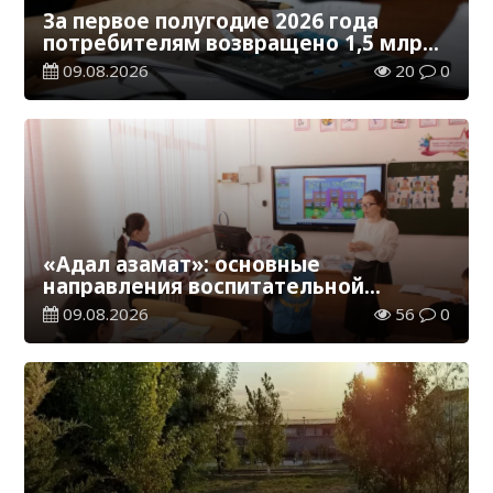
За первое полугодие 2026 года
потребителям возвращено 1,5 млрд
тенге
09.08.2026
20
0
«Адал азамат»: основные
направления воспитательной
работы в новом учебном году
09.08.2026
56
0