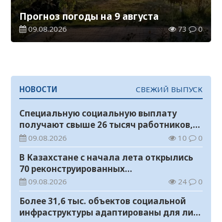
Прогноз погоды на 9 августа
09.08.2026
73
0
НОВОСТИ
СВЕЖИЙ ВЫПУСК
Специальную социальную выплату
получают свыше 26 тысяч работников,
занятых во вредных условиях труда
09.08.2026
10
0
В Казахстане с начала лета открылись
70 реконструированных
железнодорожных вокзалов
09.08.2026
24
0
Более 31,6 тыс. объектов социальной
инфраструктуры адаптированы для лиц