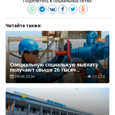
Поделитесь в социальных сетях:
Читайте также:
Специальную социальную выплату
получают свыше 26 тысяч
работников, занятых во вредных
09.08.2026
10
0
условиях труда