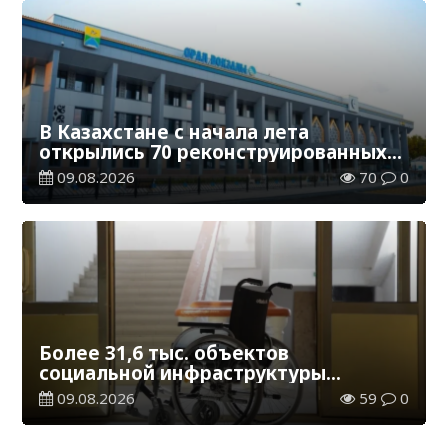
В Казахстане с начала лета
открылись 70 реконструированных
железнодорожных вокзалов
09.08.2026
70
0
Более 31,6 тыс. объектов
социальной инфраструктуры
адаптированы для лиц с
09.08.2026
59
0
инвалидностью