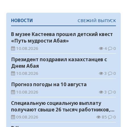
НОВОСТИ
СВЕЖИЙ ВЫПУСК
В музее Кастеева прошел детский квест
«Путь мудрости Абая»
10.08.2026
4
0
Президент поздравил казахстанцев с
Днем Абая
10.08.2026
3
0
Прогноз погоды на 10 августа
10.08.2026
3
0
Специальную социальную выплату
получают свыше 26 тысяч работников,
занятых во вредных условиях труда
09.08.2026
85
0