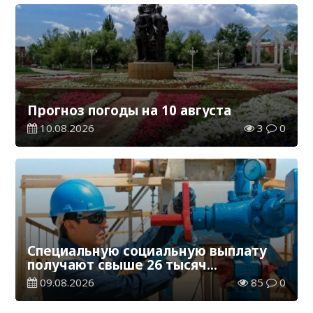
Прогноз погоды на 10 августа
10.08.2026
3
0
Специальную социальную выплату
получают свыше 26 тысяч
работников, занятых во вредных
09.08.2026
85
0
условиях труда