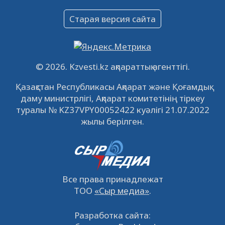
Объявление
Старая версия сайта
09.12.2022
64151
0
Свободные рабочие места
22.11.2022
16453
0
© 2026. Kzvesti.kz ақпараттық агенттігі.
IPO «КазМунайГаз»: компания проведет
Қазақстан Республикасы Ақпарат және Қоғамдық
встречу с инвесторами в Кызылорде 22
даму министрлігі, Ақпарат комитетінің тіркеу
ноября
21.11.2022
14962
0
туралы № KZ37VPY00052422 куәлігі 21.07.2022
жылы берілген.
Все права принадлежат
ТОО
«Сыр медиа»
.
Разработка сайта: