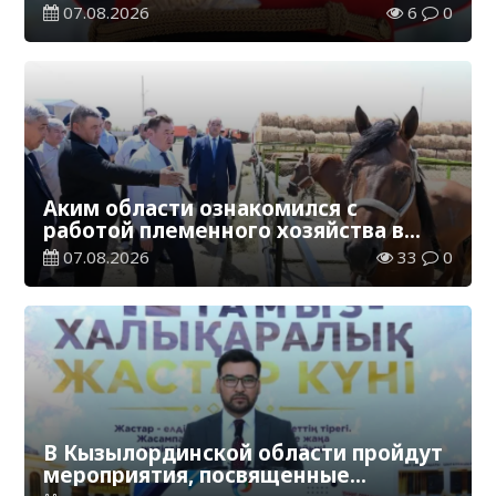
добытчиков золота
07.08.2026
6
0
Аким области ознакомился с
работой племенного хозяйства в
Жанакорганском районе
07.08.2026
33
0
В Кызылординской области пройдут
мероприятия, посвященные