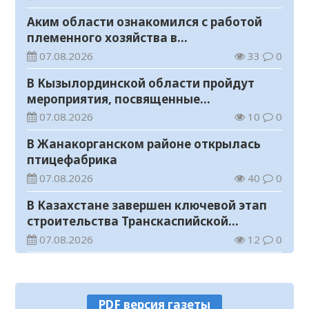
Аким области ознакомился с работой
племенного хозяйства в
Жанакорганском районе
07.08.2026
33
0
В Кызылординской области пройдут
мероприятия, посвященные
Международному дню молодежи
07.08.2026
10
0
В Жанакорганском районе открылась
птицефабрика
07.08.2026
40
0
В Казахстане завершен ключевой этап
строительства Транскаспийской
волоконно-оптической линии связи
07.08.2026
12
0
В городище Сауран начались научно-
реставрационные работы
07.08.2026
51
0
PDF версия газеты