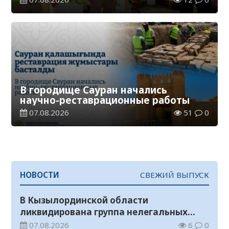
В городище Сауран начались
научно-реставрационные работы
07.08.2026
51
0
НОВОСТИ
СВЕЖИЙ ВЫПУСК
В Кызылординской области
ликвидирована группа нелегальных
добытчиков золота
07.08.2026
6
0