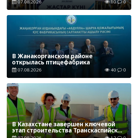
Международному дню молодежи
07.08.2026
10
0
В Жанакорганском районе
открылась птицефабрика
07.08.2026
40
0
В Казахстане завершен ключевой
этап строительства Транскаспийской
волоконно-оптической линии связи
07.08.2026
12
0