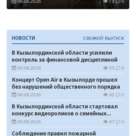
06.08.2026
13
0
НОВОСТИ
СВЕЖИЙ ВЫПУСК
В Кызылординской области усилили
контроль за финансовой дисциплиной
06.08.2026
35
0
Концерт Open Air в Кызылорде прошел
без нарушений общественного порядка
06.08.2026
43
0
В Кызылординской области стартовал
конкурс видеороликов о семейных
ценностях и Конституции
06.08.2026
47
0
Соблюдение правил пожарной