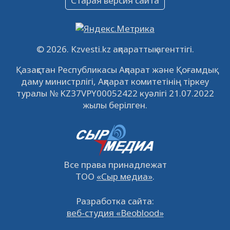
Старая версия сайта
09.12.2022
64101
0
Свободные рабочие места
22.11.2022
16427
0
© 2026. Kzvesti.kz ақпараттық агенттігі.
IPO «КазМунайГаз»: компания проведет
Қазақстан Республикасы Ақпарат және Қоғамдық
встречу с инвесторами в Кызылорде 22
даму министрлігі, Ақпарат комитетінің тіркеу
ноября
21.11.2022
14936
0
туралы № KZ37VPY00052422 куәлігі 21.07.2022
жылы берілген.
Все права принадлежат
ТОО
«Сыр медиа»
.
Разработка сайта:
веб-студия «Beoblood»