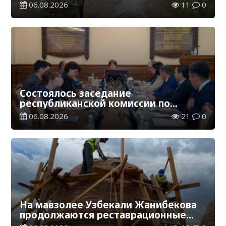
гражданина
06.08.2026
11
0
Состоялось заседание
республиканской комиссии по
присуждению образовательных
06.08.2026
21
0
грантов
На мавзолее Узбекали Жанибекова
продолжаются реставрационные
работы