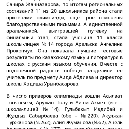
Санира Жанназарова, по итогам региональных
состязаний 11 из 20 школьников района стали
призёрами олимпиады, еще трое отмечены
благодарственными письмами. А единственной
аральчанкой, выигравшей путёвку на
финальный этап, стала ученица 11 класса
школы-лицея №14 города Аральска Ангелина
Прокопчук. Она показала лучшие тестовые
результаты по казахскому языку и литературе в
школах с русским языком обучения. Вместе с
подопечной радость победы разделили ее
учитель по предмету Аида Абдиева и директор
школы Хадиша Урынбасарова.
В число призеров олимпиады вошли Асылзат
Тогыскызы, Аружан Толу и Айша Ахмет (все –
школа-лицей №14), Гульбакыт Издибай и
Жулдыз Сабырбаева (обе – №220), Акулжан
Туржанова (№262), Алия Жуманова (№62), Анель
Алимжанова (№177), по английскому языку: