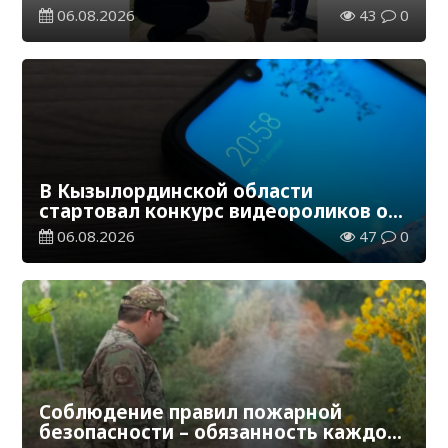
общественного порядка
06.08.2026
43
0
В Кызылординской области
стартовал конкурс видеороликов о
семейных ценностях и Конституции
06.08.2026
47
0
Соблюдение правил пожарной
безопасности – обязанность каждого