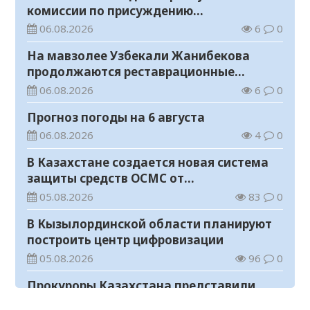
комиссии по присуждению
образовательных грантов
06.08.2026
6
0
На мавзолее Узбекали Жанибекова
продолжаются реставрационные
работы
06.08.2026
6
0
Прогноз погоды на 6 августа
06.08.2026
4
0
В Казахстане создается новая система
защиты средств ОСМС от
необоснованных выплат
05.08.2026
83
0
В Кызылординской области планируют
построить центр цифровизации
05.08.2026
96
0
Прокуроры Казахстана представили
собственные ИИ-разработки мировому