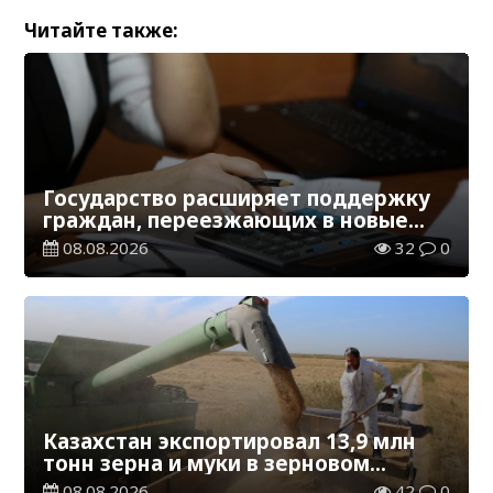
Читайте также:
Государство расширяет поддержку
граждан, переезжающих в новые
регионы для работы
08.08.2026
32
0
Казахстан экспортировал 13,9 млн
тонн зерна и муки в зерновом
эквиваленте
08.08.2026
42
0