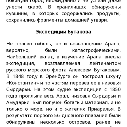
покинули город неожиданно и не успели даже
унести скарб. В хранилищах обнаружены
кувшины, в которых содержались продукты,
сохранились фрагменты домашней утвари.
Э
кспедиции
Б
утакова
Не только гибель, но и возвращение Арала,
вероятно, были катастрофическими.
Наибольший вклад в изучение Арала внесла
экспедиция, возглавляемая лейтенантом
русского морского флота Алексеем Бутаковым.
В 1848 году в Оренбурге он построил шхуну
«Константин» и по частям перевез ее в низовья
Сырдарьи. На этом судне экспедиция с 1850
года проплыла весь Арал, низовья Сырдарьи и
Амударьи. Был получен богатый материал, и не
только о море, но и о жителях Приаралья. В
результате первого 56-дневного плавания были
обнаружены несколько островов, ранее не