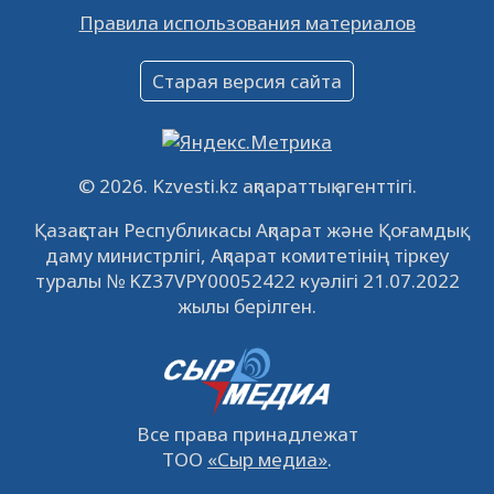
Правила использования материалов
16.12.2022
61062
0
Объявление
Старая версия сайта
09.12.2022
64133
0
Свободные рабочие места
22.11.2022
16447
0
© 2026. Kzvesti.kz ақпараттық агенттігі.
IPO «КазМунайГаз»: компания проведет
Қазақстан Республикасы Ақпарат және Қоғамдық
встречу с инвесторами в Кызылорде 22
даму министрлігі, Ақпарат комитетінің тіркеу
ноября
21.11.2022
14951
0
туралы № KZ37VPY00052422 куәлігі 21.07.2022
жылы берілген.
Все права принадлежат
ТОО
«Сыр медиа»
.