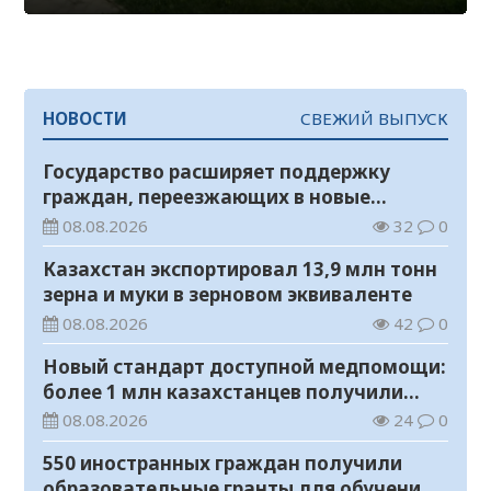
НОВОСТИ
СВЕЖИЙ ВЫПУСК
Государство расширяет поддержку
граждан, переезжающих в новые
регионы для работы
08.08.2026
32
0
Казахстан экспортировал 13,9 млн тонн
зерна и муки в зерновом эквиваленте
08.08.2026
42
0
Новый стандарт доступной медпомощи:
более 1 млн казахстанцев получили
телемедицинские услуги
08.08.2026
24
0
550 иностранных граждан получили
образовательные гранты для обучения в