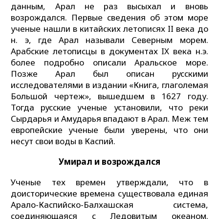
данным, Арал не раз высыхал и вновь
возрождался. Первые сведения об этом море
ученые нашли в китайских летописях II века до
н. э, где Арал называли Северным морем.
Арабские летописцы в документах IX века н.э.
более подробно описали Аральское море.
Позже Арал был описан русскими
исследователями в издании «Книга, глаголемая
Большой чертеж», вышедшем в 1627 году.
Тогда русские ученые установили, что реки
Сырдарья и Амударья впадают в Арал. Меж тем
европейские ученые были уверены, что они
несут свои воды в Каспий.
У
мирал и возрождался
Ученые тех времен утверждали, что в
доисторические времена существовала единая
Арало-Каспийско-Балхашская система,
соединяющаяся с Ледовитым океаном.