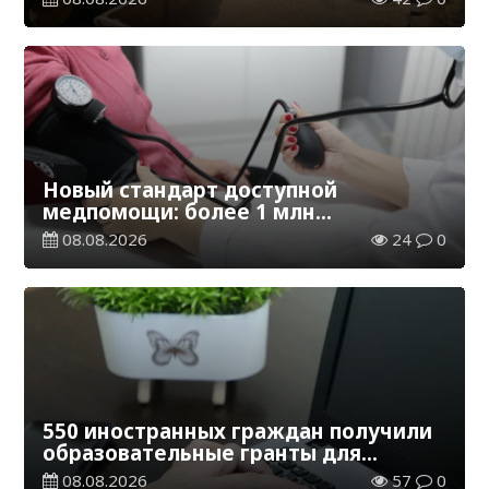
Новый стандарт доступной
медпомощи: более 1 млн
казахстанцев получили
08.08.2026
24
0
телемедицинские услуги
550 иностранных граждан получили
образовательные гранты для
обучения в Казахстане
08.08.2026
57
0