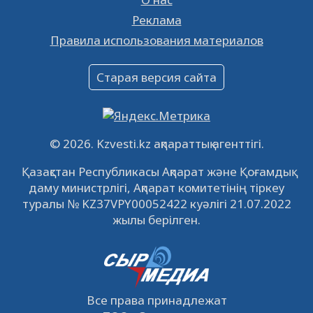
Реклама
Объявление
Правила использования материалов
16.12.2022
61043
0
Объявление
Старая версия сайта
09.12.2022
64115
0
Свободные рабочие места
22.11.2022
16436
0
© 2026. Kzvesti.kz ақпараттық агенттігі.
IPO «КазМунайГаз»: компания проведет
Қазақстан Республикасы Ақпарат және Қоғамдық
встречу с инвесторами в Кызылорде 22
даму министрлігі, Ақпарат комитетінің тіркеу
ноября
21.11.2022
14943
0
туралы № KZ37VPY00052422 куәлігі 21.07.2022
жылы берілген.
Все права принадлежат