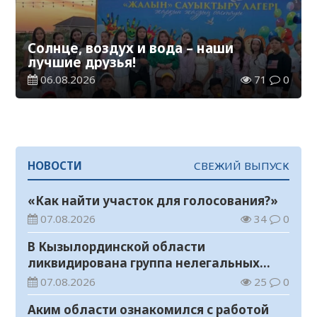
Солнце, воздух и вода – наши
лучшие друзья!
06.08.2026
71
0
НОВОСТИ
СВЕЖИЙ ВЫПУСК
«Как найти участок для голосования?»
07.08.2026
34
0
В Кызылординской области
ликвидирована группа нелегальных
добытчиков золота
07.08.2026
25
0
Аким области ознакомился с работой