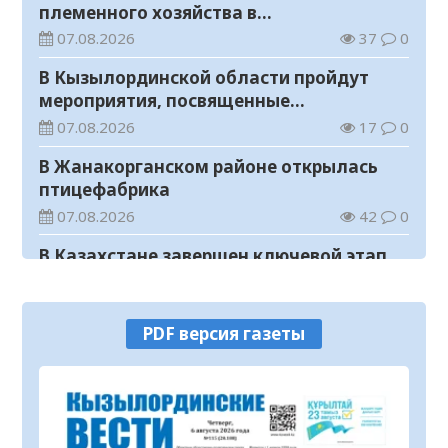
племенного хозяйства в
Жанакорганском районе
07.08.2026
37
0
В Кызылординской области пройдут
мероприятия, посвященные
Международному дню молодежи
07.08.2026
17
0
В Жанакорганском районе открылась
птицефабрика
07.08.2026
42
0
В Казахстане завершен ключевой этап
строительства Транскаспийской
волоконно-оптической линии связи
07.08.2026
17
0
PDF версия газеты
В городище Сауран начались научно-
реставрационные работы
07.08.2026
54
0
Прогноз погоды на 7 августа