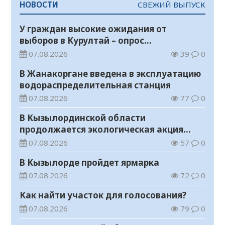
НОВОСТИ
СВЕЖИЙ ВЫПУСК
У граждан высокие ожидания от
выборов в Курултай – опрос
общественного мнения
07.08.2026
39
0
В Жанакоргане введена в эксплуатацию
водораспределительная станция
07.08.2026
77
0
В Кызылординской области
продолжается экологическая акция
«Таза Қазақстан»
07.08.2026
57
0
В Кызылорде пройдет ярмарка
07.08.2026
72
0
Как найти участок для голосования?
07.08.2026
79
0