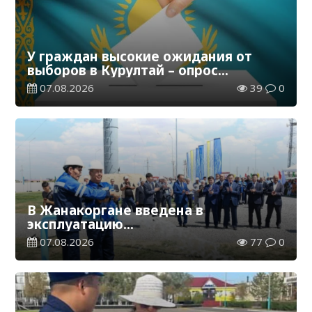
У граждан высокие ожидания от
выборов в Курултай – опрос
общественного мнения
07.08.2026
39
0
В Жанакоргане введена в
эксплуатацию
водораспределительная станция
07.08.2026
77
0