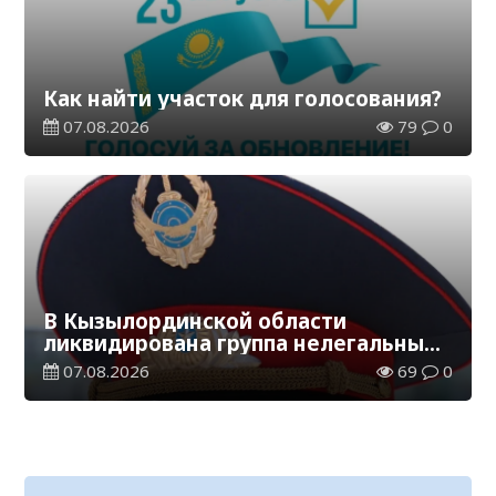
Как найти участок для голосования?
07.08.2026
79
0
В Кызылординской области
ликвидирована группа нелегальных
добытчиков золота
07.08.2026
69
0