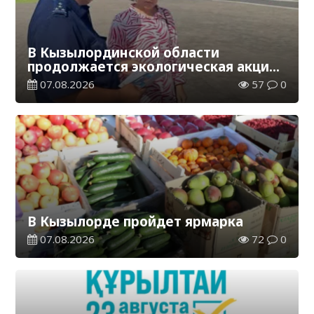
В Кызылординской области
продолжается экологическая акция
«Таза Қазақстан»
07.08.2026
57
0
В Кызылорде пройдет ярмарка
07.08.2026
72
0