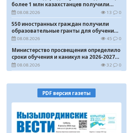
более 1 млн казахстанцев получили
телемедицинские услуги
08.08.2026
13
0
550 иностранных граждан получили
образовательные гранты для обучения в
Казахстане
08.08.2026
45
0
Министерство просвещения определило
сроки обучения и каникул на 2026-2027
учебный год
08.08.2026
32
0
Прогноз погоды на 8 августа
08.08.2026
22
0
PDF версия газеты
У граждан высокие ожидания от
выборов в Курултай – опрос
общественного мнения
07.08.2026
68
0
В Жанакоргане введена в эксплуатацию
водораспределительная станция