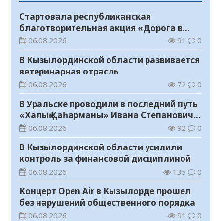
Стартовала республиканская
благотворительная акция «Дорога в
школу»
06.08.2026
91
0
В Кызылординской области развивается
ветеринарная отрасль
06.08.2026
72
0
В Уральске проводили в последний путь
«Халық Қаһарманы» Ивана Степановича
Гапича
06.08.2026
92
0
В Кызылординской области усилили
контроль за финансовой дисциплиной
06.08.2026
135
0
Концерт Open Air в Кызылорде прошел
без нарушений общественного порядка
06.08.2026
91
0