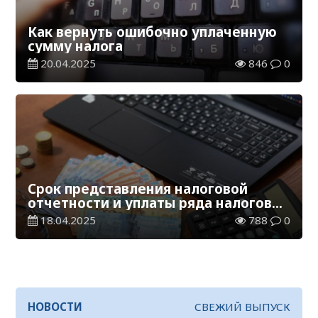
Как вернуть ошибочно уплаченную
сумму налога
20.04.2025
846
0
Срок представления налоговой
отчетности и уплаты ряда налогов
истекает 21 апреля
18.04.2025
788
0
НОВОСТИ
СВЕЖИЙ ВЫПУСК