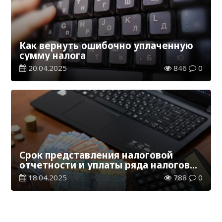
Как вернуть ошибочно уплаченную
сумму налога
20.04.2025
846
0
Срок представления налоговой
отчетности и уплаты ряда налогов
истекает 21 апреля
18.04.2025
788
0