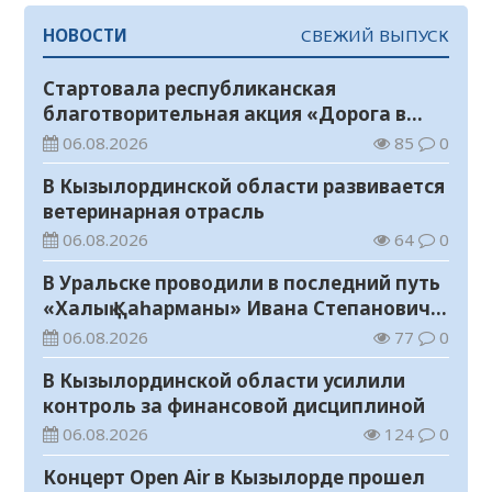
НОВОСТИ
СВЕЖИЙ ВЫПУСК
Стартовала республиканская
благотворительная акция «Дорога в
школу»
06.08.2026
85
0
В Кызылординской области развивается
ветеринарная отрасль
06.08.2026
64
0
В Уральске проводили в последний путь
«Халық Қаһарманы» Ивана Степановича
Гапича
06.08.2026
77
0
В Кызылординской области усилили
контроль за финансовой дисциплиной
06.08.2026
124
0
Концерт Open Air в Кызылорде прошел