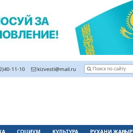
2)40-11-10
kizvesti@mail.ru
КА
СОЦИУМ
КУЛЬТУРА
РУХАНИ ЖАҢҒЫР