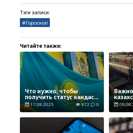
Тэги записи:
Гороскоп
Читайте также:
Что нужно, чтобы
Важно
получить статус кандаса
казахс
в Казахстане
делать
17.08.2025
872
0
09.08.
опозд