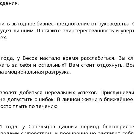
ждения.
пить выгодное бизнес-предложение от руководства. 
будет лишним. Проявите заинтересованность и упёрт
ех.
 года, у Весов настало время расслабиться. Вы с
хать за себя и остальных? Вам стоит отдохнуть. Во
ма эмоциональная разгрузка.
зволят добиться нереальных успехов. Прислушивай
м не допустить ошибок. В личной жизни в ближайшее
росто плыть по течению.
21 года, у Стрельцов данный период благоприят
делами с упорством, и поощрение не заставит себя