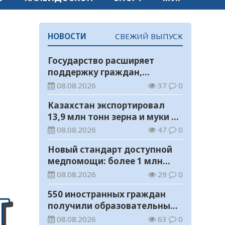
НОВОСТИ
СВЕЖИЙ ВЫПУСК
Государство расширяет
поддержку граждан,
переезжающих в новые
08.08.2026
37
0
регионы для работы
Казахстан экспортировал
13,9 млн тонн зерна и муки в
зерновом эквиваленте
08.08.2026
47
0
Новый стандарт доступной
медпомощи: более 1 млн
казахстанцев получили
08.08.2026
29
0
телемедицинские услуги
550 иностранных граждан
получили образовательные
гранты для обучения в
08.08.2026
63
0