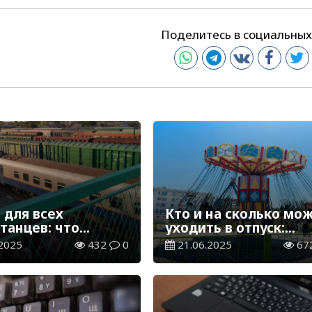
Поделитесь в социальных
 для всех
Кто и на сколько мо
танцев: что
уходить в отпуск:
, если вы
разъяснения Минтру
2025
432
0
21.06.2025
67
али на поезд
РК