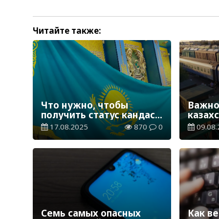
Читайте также:
Что нужно, чтобы
Важно
получить статус кандаса
казахс
в Казахстане
делать
17.08.2025
870
0
09.08.
опозд
Семь самых опасных
Как в