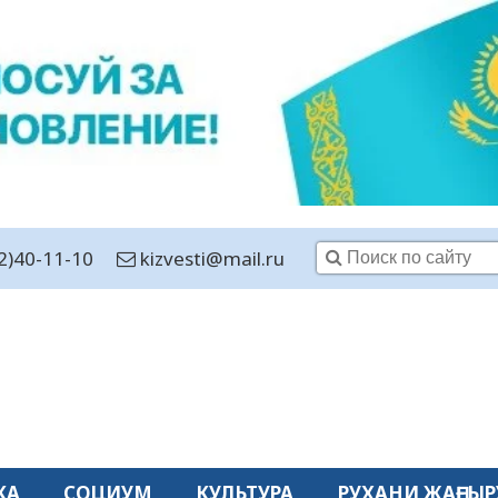
2)40-11-10
kizvesti@mail.ru
КА
СОЦИУМ
КУЛЬТУРА
РУХАНИ ЖАҢҒЫР