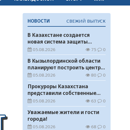
НОВОСТИ
СВЕЖИЙ ВЫПУСК
В Казахстане создается
новая система защиты
средств ОСМС от
05.08.2026
75
0
необоснованных выплат
В Кызылординской области
планируют построить центр
цифровизации
05.08.2026
80
0
Прокуроры Казахстана
представили собственные
ИИ-разработки мировому
05.08.2026
63
0
эксперту Кай-Фу Ли
Уважаемые жители и гости
города!
05.08.2026
68
0