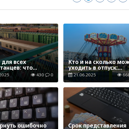
 для всех
Кто и на сколько мо
танцев: что
уходить в отпуск:
, если вы
разъяснения Минтру
2025
430
0
21.06.2025
66
али на поезд
РК
ернуть ошибочно
Срок представления