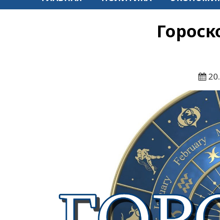
Гороск
20