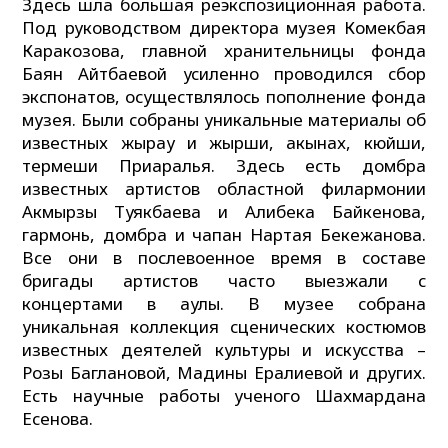
Здесь шла большая реэкспозиционная работа.
Под руководством директора музея Комекбая
Каракозова, главной хранительницы фонда
Баян Айтбаевой усиленно проводился сбор
экспонатов, осуществлялось пополнение фонда
музея. Были собраны уникальные материалы об
известных жырау и жырши, акынах, кюйши,
термеши Приаралья. Здесь есть домбра
известных артистов областной филармонии
Акмырзы Туякбаева и Алибека Байкенова,
гармонь, домбра и чапан Нартая Бекежанова.
Все они в послевоенное время в составе
бригады артистов часто выезжали с
концертами в аулы. В музее собрана
уникальная коллекция сценических костюмов
известных деятелей культуры и искусства –
Розы Баглановой, Мадины Ералиевой и других.
Есть научные работы ученого Шахмардана
Есенова.