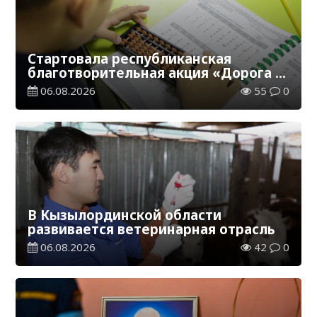
Стартовала республиканская
благотворительная акция «Дорога в
школу»
06.08.2026
55
0
В Кызылординской области
развивается ветеринарная отрасль
06.08.2026
42
0