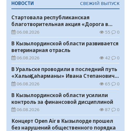
НОВОСТИ
СВЕЖИЙ ВЫПУСК
Стартовала республиканская
благотворительная акция «Дорога в
школу»
06.08.2026
55
0
В Кызылординской области развивается
ветеринарная отрасль
06.08.2026
42
0
В Уральске проводили в последний путь
«Халық Қаһарманы» Ивана Степановича
Гапича
06.08.2026
65
0
В Кызылординской области усилили
контроль за финансовой дисциплиной
06.08.2026
87
0
Концерт Open Air в Кызылорде прошел
без нарушений общественного порядка