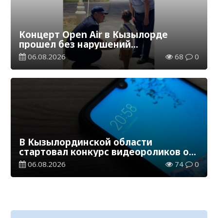
Концерт Open Air в Кызылорде
прошел без нарушений
общественного порядка
06.08.2026
68
0
В Кызылординской области
стартовал конкурс видеороликов о
семейных ценностях и Конституции
06.08.2026
74
0