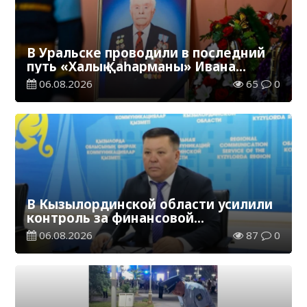
В Уральске проводили в последний
путь «Халық Қаһарманы» Ивана
Степановича Гапича
06.08.2026
65
0
В Кызылординской области усилили
контроль за финансовой
дисциплиной
06.08.2026
87
0