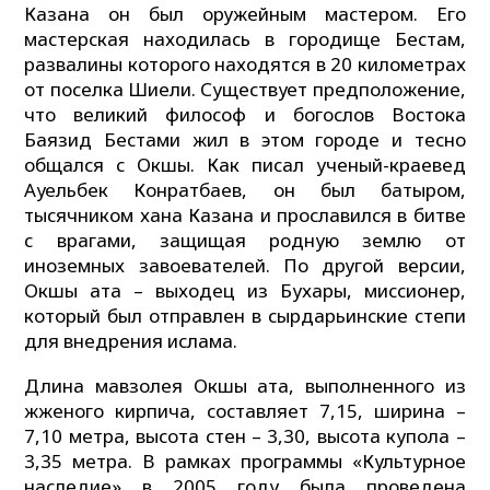
Казана он был оружейным мастером. Его
мастерская находилась в городище Бестам,
развалины которого находятся в 20 километрах
от поселка Шиели. Существует предположение,
что великий философ и богослов Востока
Баязид Бестами жил в этом городе и тесно
общался с Окшы. Как писал ученый-краевед
Ауельбек Конратбаев, он был батыром,
тысячником хана Казана и прославился в битве
с врагами, защищая родную землю от
иноземных завоевателей. По другой версии,
Окшы ата – выходец из Бухары, миссионер,
который был отправлен в сырдарьинские степи
для внедрения ислама.
Длина мавзолея Окшы ата, выполненного из
жженого кирпича, составляет 7,15, ширина –
7,10 метра, высота стен – 3,30, высота купола –
3,35 метра. В рамках программы «Культурное
наследие» в 2005 году была проведена