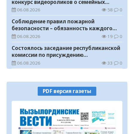
конкурс видеороликов о семейных
ценностях и Конституции
06.08.2026
58
0
Соблюдение правил пожарной
безопасности – обязанность каждого
гражданина
06.08.2026
19
0
Состоялось заседание республиканской
комиссии по присуждению
образовательных грантов
06.08.2026
33
0
На мавзолее Узбекали Жанибекова
продолжаются реставрационные
работы
06.08.2026
38
0
PDF версия газеты
Прогноз погоды на 6 августа
06.08.2026
18
0
В Казахстане создается новая система
защиты средств ОСМС от