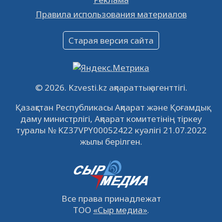
Объявление
Правила использования материалов
16.12.2022
61030
0
Объявление
Старая версия сайта
09.12.2022
64102
0
Свободные рабочие места
22.11.2022
16428
0
© 2026. Kzvesti.kz ақпараттық агенттігі.
IPO «КазМунайГаз»: компания проведет
Қазақстан Республикасы Ақпарат және Қоғамдық
встречу с инвесторами в Кызылорде 22
даму министрлігі, Ақпарат комитетінің тіркеу
ноября
21.11.2022
14936
0
туралы № KZ37VPY00052422 куәлігі 21.07.2022
жылы берілген.
Все права принадлежат
ТОО
«Сыр медиа»
.