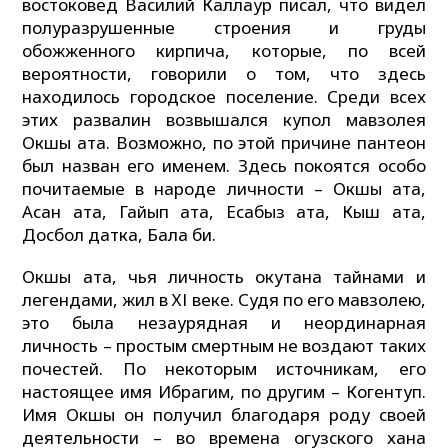
востоковед Василий Каллаур писал, что видел
полуразрушенные строения и груды
обожженного кирпича, которые, по всей
вероятности, говорили о том, что здесь
находилось городское поселение. Среди всех
этих развалин возвышался купол мавзолея
Окшы ата. Возможно, по этой причине пантеон
был назван его именем. Здесь покоятся особо
почитаемые в народе личности – Окшы ата,
Асан ата, Гайып ата, Есабыз ата, Кыш ата,
Досбол датка, Бала би.
Окшы ата, чья личность окутана тайнами и
легендами, жил в ХІ веке. Судя по его мавзолею,
это была незаурядная и неординарная
личность – простым смертным не воздают таких
почестей. По некоторым источникам, его
настоящее имя Ибрагим, по другим – Когентуп.
Имя Окшы он получил благодаря роду своей
деятельности – во времена огузского хана