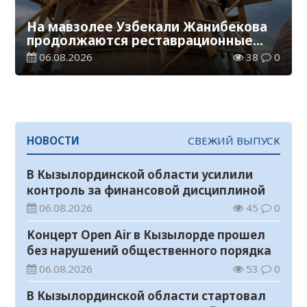
На мавзолее Узбекали Жанибекова
продолжаются реставрационные
работы
06.08.2026
38
0
НОВОСТИ
СВЕЖИЙ ВЫПУСК
В Кызылординской области усилили
контроль за финансовой дисциплиной
06.08.2026
45
0
Концерт Open Air в Кызылорде прошел
без нарушений общественного порядка
06.08.2026
53
0
В Кызылординской области стартовал