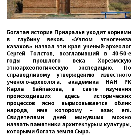
Богатая история Приаралья уходит корнями
в глубину веков. «Узлом этногенеза
казахов» назвал эти края ученый-археолог
Сергей Толстов, возглавивший в 40-50-е
годы прошлого века Хорезмскую
этноархеологическую экспедицию. По
справедливому утверждению известного
ученого-археолога, академика НАН РК
Карла Байпакова, в свете изучения
происходивших здесь исторических
процессов ясно вырисовывается облик
народа, имя которому – Қазақ елi.
Свидетелями дней минувших можно
назвать памятники архитектуры и культуры,
которыми богата земля Сыра.