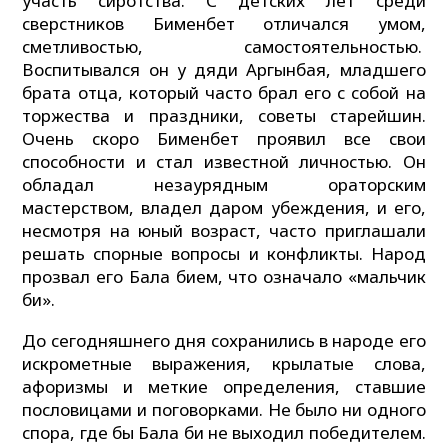
участь сиротства. С детских лет среди
сверстников Бименбет отличался умом,
сметливостью, самостоятельностью.
Воспитывался он у дяди Аргынбая, младшего
брата отца, который часто брал его с собой на
торжества и праздники, советы старейшин.
Очень скоро Бименбет проявил все свои
способности и стал известной личностью. Он
обладал незаурядным ораторским
мастерством, владел даром убеждения, и его,
несмотря на юный возраст, часто приглашали
решать спорные вопросы и конфликты. Народ
прозвал его Бала бием, что означало «мальчик
би».
До сегодняшнего дня сохранились в народе его
искрометные выражения, крылатые слова,
афоризмы и меткие определения, ставшие
пословицами и поговорками. Не было ни одного
спора, где бы Бала би не выходил победителем.