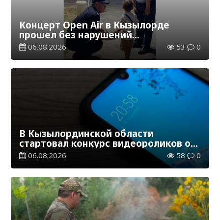
Концерт Open Air в Кызылорде
прошел без нарушений
общественного порядка
06.08.2026
53
0
В Кызылординской области
стартовал конкурс видеороликов о
семейных ценностях и Конституции
06.08.2026
58
0