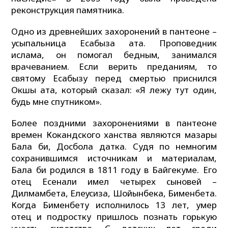
реконструкция памятника.
Одно из древнейших захоронений в пантеоне –
усыпальница Есабыза ата. Проповедник
ислама, он помогал бедным, занимался
врачеванием. Если верить преданиям, то
святому Есабызу перед смертью приснился
Окшы ата, который сказал: «Я лежу тут один,
будь мне спутником».
Более поздними захоронениями в пантеоне
времен Кокандского ханства являются мазары
Бала би, Досбола датка. Судя по немногим
сохранившимся источникам и материалам,
Бала би родился в 1811 году в Байгекуме. Его
отец Есенали имел четырех сыновей –
Дилмамбета, Елеусиза, Шойынбека, Бименбета.
Когда Бименбету исполнилось 13 лет, умер
отец и подростку пришлось познать горькую