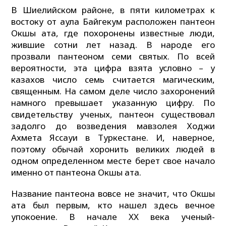
В Шиелийском районе, в пяти километрах к
востоку от аула Байгекум расположен пантеон
Окшы ата, где похоронены известные люди,
жившие сотни лет назад. В народе его
прозвали пантеоном семи святых. По всей
вероятности, эта цифра взята условно – у
казахов число семь считается магическим,
священным. На самом деле число захоронений
намного превышает указанную цифру. По
свидетельству ученых, пантеон существовал
задолго до возведения мавзолея Ходжи
Ахмета Яссауи в Туркестане. И, наверное,
поэтому обычай хоронить великих людей в
одном определенном месте берет свое начало
именно от пантеона Окшы ата.
Название пантеона вовсе не значит, что Окшы
ата был первым, кто нашел здесь вечное
упокоение. В начале XX века ученый-