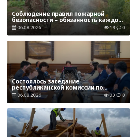
Соблюдение правил пожарной
безопасности – обязанность каждого
гражданина
06.08.2026
19
0
Состоялось заседание
республиканской комиссии по
присуждению образовательных
06.08.2026
33
0
грантов