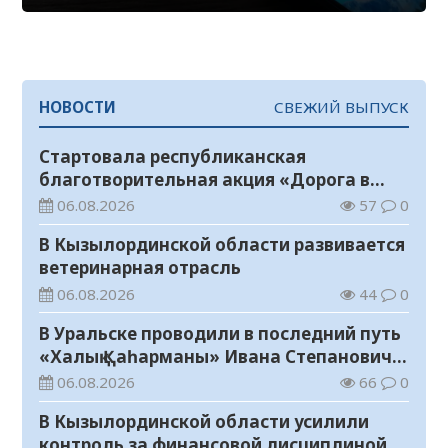
НОВОСТИ
СВЕЖИЙ ВЫПУСК
Стартовала республиканская
благотворительная акция «Дорога в
школу»
06.08.2026
57
0
В Кызылординской области развивается
ветеринарная отрасль
06.08.2026
44
0
В Уральске проводили в последний путь
«Халық Қаһарманы» Ивана Степановича
Гапича
06.08.2026
66
0
В Кызылординской области усилили
контроль за финансовой дисциплиной