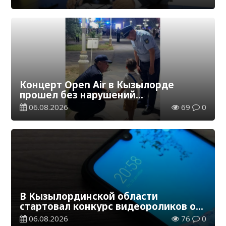
Концерт Open Air в Кызылорде
прошел без нарушений
общественного порядка
06.08.2026
69
0
В Кызылординской области
стартовал конкурс видеороликов о
семейных ценностях и Конституции
06.08.2026
76
0