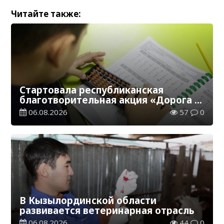
Читайте также:
Стартовала республиканская
благотворительная акция «Дорога в
школу»
06.08.2026
57
0
В Кызылординской области
развивается ветеринарная отрасль
06.08.2026
44
0