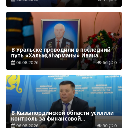
В Уральске проводили в последний
путь «Халық Қаһарманы» Ивана
Степановича Гапича
06.08.2026
66
0
В Кызылординской области усилили
контроль за финансовой
дисциплиной
06.08.2026
90
0