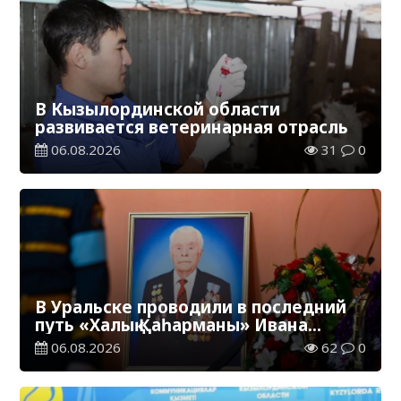
В Кызылординской области
развивается ветеринарная отрасль
06.08.2026
31
0
В Уральске проводили в последний
путь «Халық Қаһарманы» Ивана
Степановича Гапича
06.08.2026
62
0