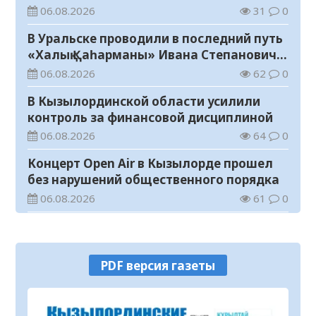
06.08.2026
31
0
В Уральске проводили в последний путь
«Халық Қаһарманы» Ивана Степановича
Гапича
06.08.2026
62
0
В Кызылординской области усилили
контроль за финансовой дисциплиной
06.08.2026
64
0
Концерт Open Air в Кызылорде прошел
без нарушений общественного порядка
06.08.2026
61
0
В Кызылординской области стартовал
конкурс видеороликов о семейных
ценностях и Конституции
06.08.2026
68
0
PDF версия газеты
Соблюдение правил пожарной
безопасности – обязанность каждого