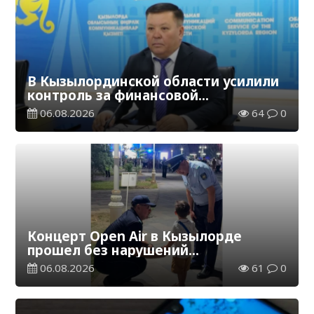
В Кызылординской области усилили
контроль за финансовой
дисциплиной
06.08.2026
64
0
Концерт Open Air в Кызылорде
прошел без нарушений
общественного порядка
06.08.2026
61
0