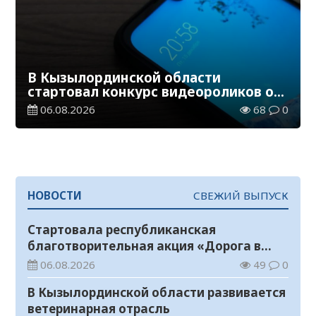
В Кызылординской области
стартовал конкурс видеороликов о
семейных ценностях и Конституции
06.08.2026
68
0
НОВОСТИ
СВЕЖИЙ ВЫПУСК
Стартовала республиканская
благотворительная акция «Дорога в
школу»
06.08.2026
49
0
В Кызылординской области развивается
ветеринарная отрасль