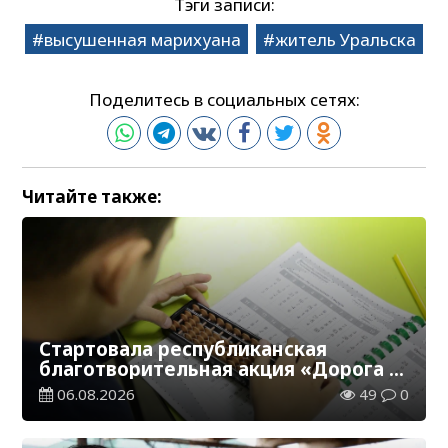
Тэги записи:
высушенная марихуана
житель Уральска
Поделитесь в социальных сетях:
Читайте также:
Стартовала республиканская
благотворительная акция «Дорога в
школу»
06.08.2026
49
0