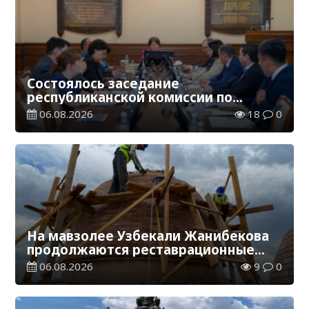
Состоялось заседание
республиканской комиссии по
присуждению образовательных
06.08.2026
18
0
грантов
На мавзолее Узбекали Жанибекова
продолжаются реставрационные
работы
06.08.2026
9
0