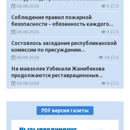
ценностях и Конституции
06.08.2026
3
0
Соблюдение правил пожарной
безопасности – обязанность каждого
гражданина
06.08.2026
3
0
Состоялось заседание республиканской
комиссии по присуждению
образовательных грантов
06.08.2026
18
0
На мавзолее Узбекали Жанибекова
продолжаются реставрационные
работы
06.08.2026
9
0
Прогноз погоды на 6 августа
06.08.2026
6
0
PDF версия газеты
В Казахстане создается новая система
защиты средств ОСМС от
необоснованных выплат
05.08.2026
86
0