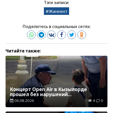
Тэги записи:
Жанкент
Поделитесь в социальных сетях:
Читайте также:
Концерт Open Air в Кызылорде
прошел без нарушений
общественного порядка
06.08.2026
4
0