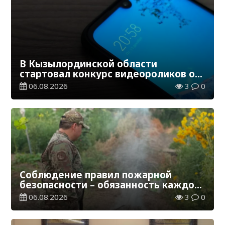
В Кызылординской области
стартовал конкурс видеороликов о
семейных ценностях и Конституции
06.08.2026
3
0
Соблюдение правил пожарной
безопасности – обязанность каждого
гражданина
06.08.2026
3
0