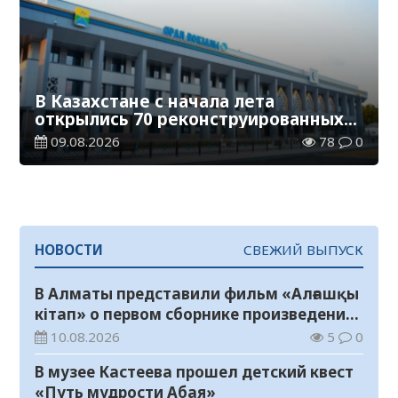
В Казахстане с начала лета
открылись 70 реконструированных
железнодорожных вокзалов
09.08.2026
78
0
НОВОСТИ
СВЕЖИЙ ВЫПУСК
В Алматы представили фильм «Алғашқы
кітап» о первом сборнике произведений
Абая
10.08.2026
5
0
В музее Кастеева прошел детский квест
«Путь мудрости Абая»