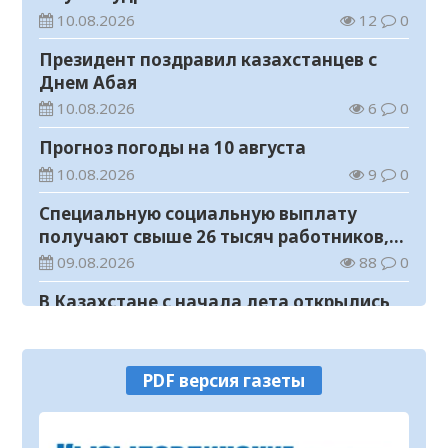
10.08.2026
12
0
Президент поздравил казахстанцев с
Днем Абая
10.08.2026
6
0
Прогноз погоды на 10 августа
10.08.2026
9
0
Специальную социальную выплату
получают свыше 26 тысяч работников,
занятых во вредных условиях труда
09.08.2026
88
0
В Казахстане с начала лета открылись
70 реконструированных
железнодорожных вокзалов
09.08.2026
78
0
PDF версия газеты
Более 31,6 тыс. объектов социальной
инфраструктуры адаптированы для лиц
с инвалидностью
09.08.2026
64
0