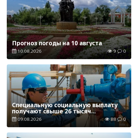
Прогноз погоды на 10 августа
10.08.2026
9
0
Специальную социальную выплату
получают свыше 26 тысяч
работников, занятых во вредных
09.08.2026
88
0
условиях труда