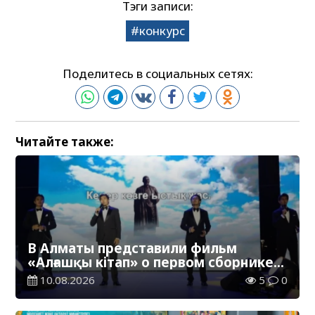
Тэги записи:
конкурс
Поделитесь в социальных сетях:
Читайте также:
В Алматы представили фильм
«Алғашқы кітап» о первом сборнике
произведений Абая
10.08.2026
5
0