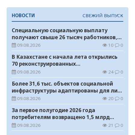
НОВОСТИ
СВЕЖИЙ ВЫПУСК
Специальную социальную выплату
получают свыше 26 тысяч работников,
занятых во вредных условиях труда
09.08.2026
10
0
В Казахстане с начала лета открылись
70 реконструированных
железнодорожных вокзалов
09.08.2026
24
0
Более 31,6 тыс. объектов социальной
инфраструктуры адаптированы для лиц
с инвалидностью
09.08.2026
20
0
За первое полугодие 2026 года
потребителям возвращено 1,5 млрд
тенге
09.08.2026
21
0