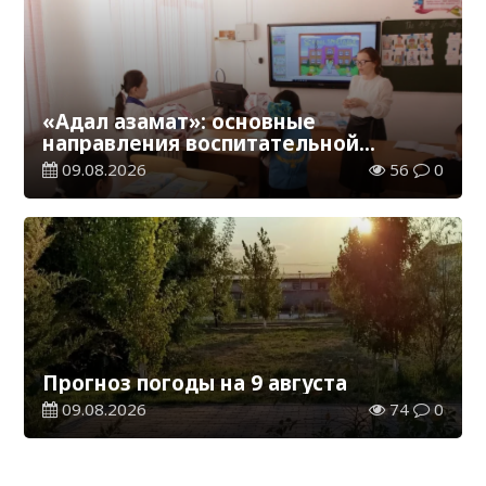
«Адал азамат»: основные
направления воспитательной
работы в новом учебном году
09.08.2026
56
0
Прогноз погоды на 9 августа
09.08.2026
74
0