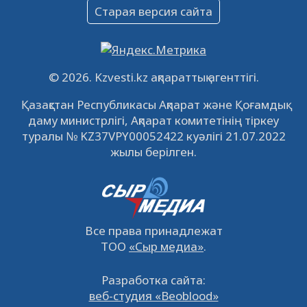
Объявление
Старая версия сайта
09.12.2022
64144
0
Свободные рабочие места
22.11.2022
16452
0
© 2026. Kzvesti.kz ақпараттық агенттігі.
IPO «КазМунайГаз»: компания проведет
Қазақстан Республикасы Ақпарат және Қоғамдық
встречу с инвесторами в Кызылорде 22
даму министрлігі, Ақпарат комитетінің тіркеу
ноября
21.11.2022
14956
0
туралы № KZ37VPY00052422 куәлігі 21.07.2022
жылы берілген.
Все права принадлежат
ТОО
«Сыр медиа»
.
Разработка сайта:
веб-студия «Beoblood»