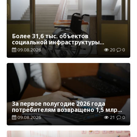
Более 31,6 тыс. объектов
социальной инфраструктуры
адаптированы для лиц с
09.08.2026
20
0
инвалидностью
За первое полугодие 2026 года
потребителям возвращено 1,5 млрд
тенге
09.08.2026
21
0