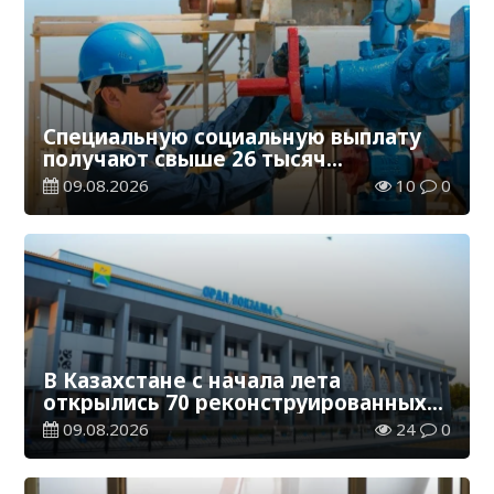
Специальную социальную выплату
получают свыше 26 тысяч
работников, занятых во вредных
09.08.2026
10
0
условиях труда
В Казахстане с начала лета
открылись 70 реконструированных
железнодорожных вокзалов
09.08.2026
24
0