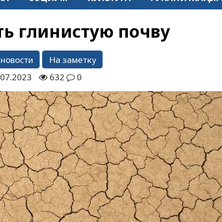
ть глинистую почву
 новости
На заметку
.07.2023
632
0