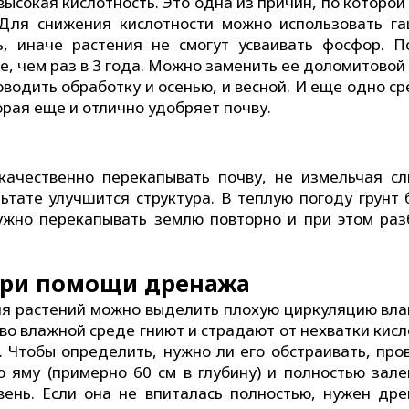
высокая кислотность. Это одна из причин, по которо
 Для снижения кислотности можно использовать г
ь, иначе растения не смогут усваивать фосфор. П
е, чем раз в 3 года. Можно заменить ее доломитовой
водить обработку и осенью, и весной. И еще одно с
орая еще и отлично удобряет почву.
 качественно перекапывать почву, не измельчая с
льтате улучшится структура. В теплую погоду грунт
нужно перекапывать землю повторно и при этом раз
при помощи дренажа
ия растений можно выделить плохую циркуляцию влаг
 во влажной среде гниют и страдают от нехватки кис
 Чтобы определить, нужно ли его обстраивать, про
 яму (примерно 60 см в глубину) и полностью зале
ень. Если она не впиталась полностью, нужен дре