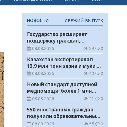
НОВОСТИ
СВЕЖИЙ ВЫПУСК
Государство расширяет
поддержку граждан,
переезжающих в новые
08.08.2026
29
0
регионы для работы
Казахстан экспортировал
13,9 млн тонн зерна и муки в
зерновом эквиваленте
08.08.2026
40
0
Новый стандарт доступной
медпомощи: более 1 млн
казахстанцев получили
08.08.2026
21
0
телемедицинские услуги
550 иностранных граждан
получили образовательные
гранты для обучения в
08.08.2026
55
0