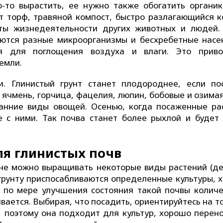
-то вырастить, ее нужно также обогатить органик
т торф, травяной компост, быстро разлагающийся к
кты жизнедеятельности других животных и людей.
яются разные микроорганизмы и бесхребетные насе
я для поглощения воздуха и влаги. Это прив
емли.
. Глинистый грунт станет плодороднее, если по
 ячмень, горчица, фацелия, люпин, бобовые и озима
ранние виды овощей. Осенью, когда посаженные ра
е с ними. Так почва станет более рыхлой и будет
ля глинистых почв
не можно выращивать некоторые виды растений (де
 грунту приспосабливаются определенные культуры, 
И по мере улучшения состояния такой почвы количе
ается. Выбирая, что посадить, ориентируйтесь на то
, поэтому она подходит для культур, хорошо перен