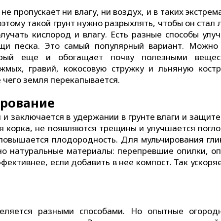
не пропускает ни влагу, ни воздух, и в таких экстре
этому такой грунт нужно разрыхлять, чтобы он стал 
олучать кислород и влагу. Есть разные способы улу
ощи песка. Это самый популярный вариант. Можно
орый еще и обогащает почву полезными вещес
жмых, гравий, кокосовую стружку и льняную костр
 чего земля перекапывается.
ирование
и заключается в удержании в грунте влаги и защите 
ая корка, не появляются трещины и улучшается погл
 повышается плодородность. Для мульчирования гли
но натуральные материалы: перепревшие опилки, о
ффективнее, если добавить в нее компост. Так ускоря
деляется разными способами. Но опытные огород