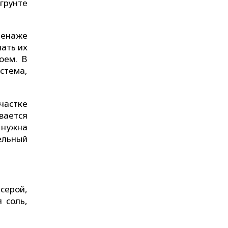
 грунте
ренаже
лать их
оем. В
стема,
частке
ивается
 нужна
тельный
серой,
 соль,