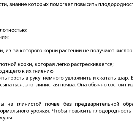
сти, знание которых помогает повысить плодородност
плотностью;
ния;
, из-за которого корни растений не получают кислор
отной корки, которая легко растрескивается;
водящего к их гниению.
ь горсть в руку, немного увлажнить и скатать шар. 
сыпаться, это глинистая почва. Она обычно состоит и
ры на глинистой почве без предварительной обр
нормального урожая. Чтобы повысить плодородность 
дуры.