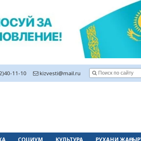
2)40-11-10
kizvesti@mail.ru
КА
СОЦИУМ
КУЛЬТУРА
РУХАНИ ЖАҢҒЫР