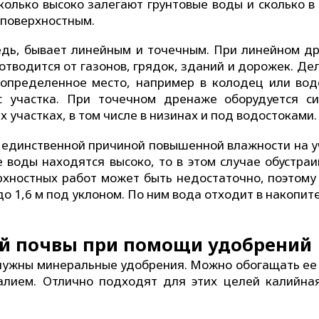
сколько высоко залегают грунтовые воды и сколько в
 поверхностным.
едь, бывает линейным и точечным. При линейном д
тводится от газонов, грядок, зданий и дорожек. Де
 определенное место, например в колодец или вод
с участка. При точечном дренаже оборудуется си
участках, в том числе в низинах и под водостоками.
не единственной причиной повышенной влажности на у
е воды находятся высоко, то в этом случае обустра
рхностных работ может быть недостаточно, поэтому
 до 1,6 м под уклоном. По ним вода отходит в накопи
ой почвы при помощи удобрений
нужны минеральные удобрения. Можно обогащать ее 
алием. Отлично подходят для этих целей калийная