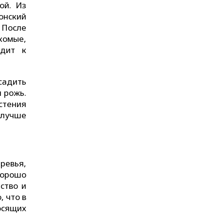
ой. Из
онский
 После
комые,
одит к
садить
я рожь.
стения
 лучше
ревья,
хорошо
ство и
, что в
осящих