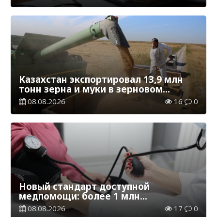
Казахстан экспортировал 13,9 млн
тонн зерна и муки в зерновом
эквиваленте
08.08.2026
16
0
Новый стандарт доступной
медпомощи: более 1 млн
казахстанцев получили
08.08.2026
17
0
телемедицинские услуги