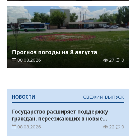
Прогноз погоды на 8 августа
08.08.2026
27
0
НОВОСТИ
СВЕЖИЙ ВЫПУСК
Государство расширяет поддержку
граждан, переезжающих в новые
регионы для работы
08.08.2026
22
0