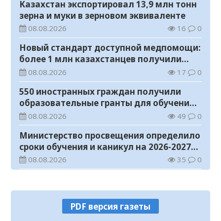
Казахстан экспортировал 13,9 млн тонн
зерна и муки в зерновом эквиваленте
08.08.2026
16
0
Новый стандарт доступной медпомощи:
более 1 млн казахстанцев получили
телемедицинские услуги
08.08.2026
17
0
550 иностранных граждан получили
образовательные гранты для обучения в
Казахстане
08.08.2026
49
0
Министерство просвещения определило
сроки обучения и каникул на 2026-2027
учебный год
08.08.2026
35
0
Прогноз погоды на 8 августа
08.08.2026
27
0
PDF версия газеты
У граждан высокие ожидания от