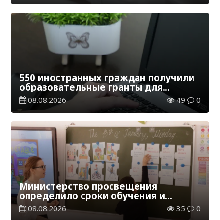
550 иностранных граждан получили
образовательные гранты для
обучения в Казахстане
08.08.2026
49
0
Министерство просвещения
определило сроки обучения и
каникул на 2026-2027 учебный год
08.08.2026
35
0