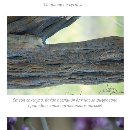
Старшая по пустыне.
Ствол саксаула. Какие послания для нас зашифровала
природа в этом наствольном письме!