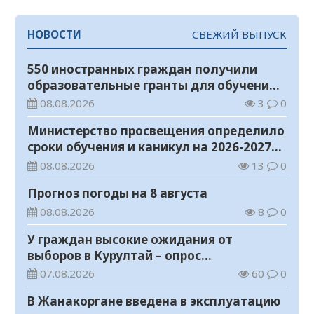
НОВОСТИ
СВЕЖИЙ ВЫПУСК
550 иностранных граждан получили
образовательные гранты для обучения в
Казахстане
08.08.2026
3
0
Министерство просвещения определило
сроки обучения и каникул на 2026-2027
учебный год
08.08.2026
13
0
Прогноз погоды на 8 августа
08.08.2026
8
0
У граждан высокие ожидания от
выборов в Курултай – опрос
общественного мнения
07.08.2026
60
0
В Жанакоргане введена в эксплуатацию