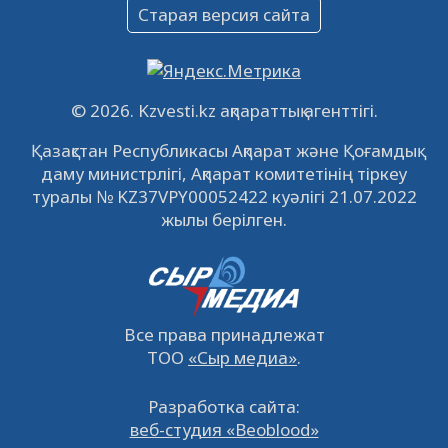
Объявление
Старая версия сайта
09.12.2022
64128
0
Свободные рабочие места
22.11.2022
16447
0
© 2026. Kzvesti.kz ақпараттық агенттігі.
IPO «КазМунайГаз»: компания проведет
Қазақстан Республикасы Ақпарат және Қоғамдық
встречу с инвесторами в Кызылорде 22
даму министрлігі, Ақпарат комитетінің тіркеу
ноября
21.11.2022
14951
0
туралы № KZ37VPY00052422 куәлігі 21.07.2022
жылы берілген.
Все права принадлежат
ТОО
«Сыр медиа»
.
Разработка сайта:
веб-студия «Beoblood»