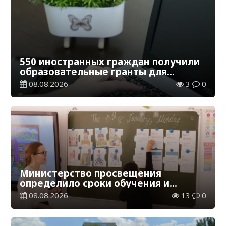
550 иностранных граждан получили
образовательные гранты для
обучения в Казахстане
08.08.2026
3
0
Министерство просвещения
определило сроки обучения и
каникул на 2026-2027 учебный год
08.08.2026
13
0