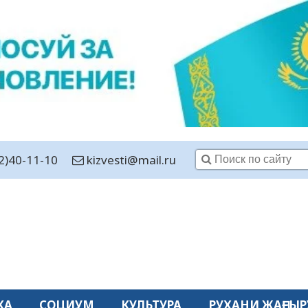
2)40-11-10
kizvesti@mail.ru
КА
СОЦИУМ
КУЛЬТУРА
РУХАНИ ЖАҢҒЫР