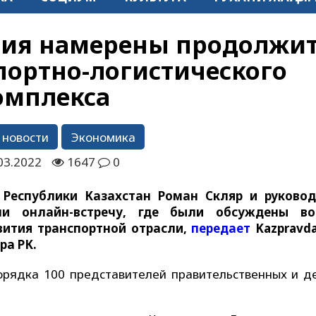
ния намерены продолжи
портно-логистического
омплекса
 новости
Экономика
03.2022
1647
0
 Республики Казахстан Роман Скляр и руково
ли онлайн-встречу, где были обсуждены во
звития транспортной отрасли,
передает
Kazpravda
ра РК.
орядка 100 представителей правительственных и д