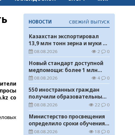
ть
НОВОСТИ
СВЕЖИЙ ВЫПУСК
Казахстан экспортировал
13,9 млн тонн зерна и муки в
зерновом эквиваленте
08.08.2026
2
0
Новый стандарт доступной
медпомощи: более 1 млн
казахстанцев получили
08.08.2026
4
0
дители
телемедицинские услуги
550 иностранных граждан
просы
получили образовательные
.kz со
гранты для обучения в
08.08.2026
22
0
Казахстане
Министерство просвещения
еловых
определило сроки обучения и
каникул на 2026-2027
08.08.2026
18
0