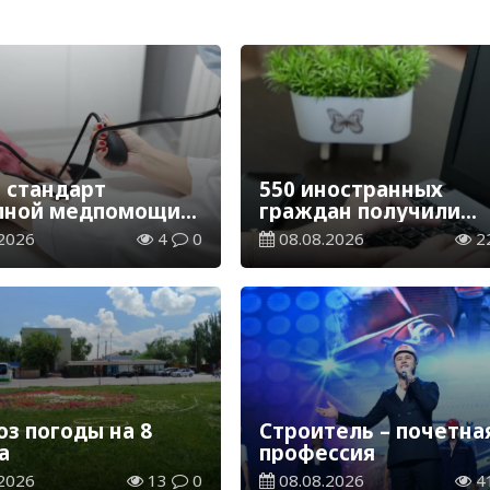
 стандарт
550 иностранных
пной медпомощи:
граждан получили
 1 млн
образовательные
2026
4
0
08.08.2026
2
станцев получили
гранты для обучения
едицинские
Казахстане
и
оз погоды на 8
Строитель – почетна
а
профессия
2026
13
0
08.08.2026
4