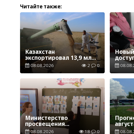
Читайте также:
Казахстан
Новый
экспортировал 13,9 млн
досту
тонн зерна и муки в
более
08.08.2026
2
0
08.08.
зерновом эквиваленте
казах
телем
услуг
Министерство
Прогн
просвещения
август
определило сроки
08.08.2026
18
0
08.08.