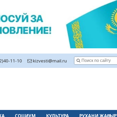
2)40-11-10
kizvesti@mail.ru
КА
СОЦИУМ
КУЛЬТУРА
РУХАНИ ЖАҢҒЫР