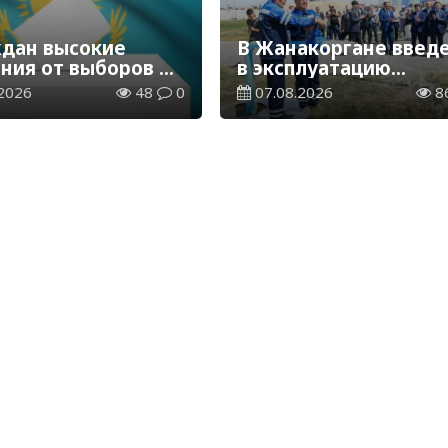
ждан высокие
В Жанакоргане введ
ния от выборов в
в эксплуатацию
ай – опрос
водораспределитель
2026
48
0
07.08.2026
8
твенного мнения
станция