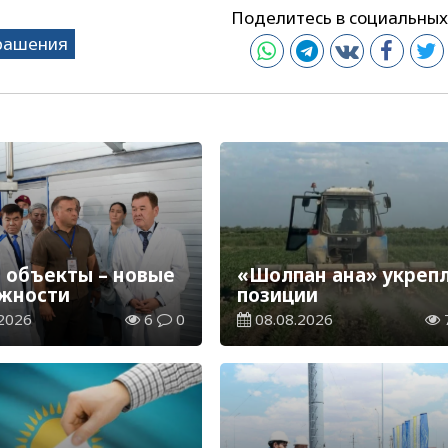
Поделитесь в социальных
рашения
 объекты – новые
«Шолпан ана» укреп
жности
позиции
2026
6
0
08.08.2026