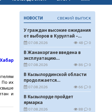
НОВОСТИ
СВЕЖИЙ ВЫПУСК
У граждан высокие ожидания
от выборов в Курултай –
опрос общественного мнения
07.08.2026
48
0
В Жанакоргане введена в
эксплуатацию
Хабар
водораспределительная
07.08.2026
86
0
станция
В Кызылординской области
ителям
продолжается
 По их
экологическая акция «Таза
07.08.2026
66
0
 свыше
Қазақстан»
лтан и
В Кызылорде пройдет
ярмарка
07.08.2026
88
0