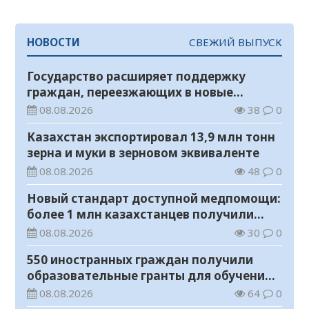
НОВОСТИ
СВЕЖИЙ ВЫПУСК
Государство расширяет поддержку
граждан, переезжающих в новые
регионы для работы
08.08.2026
38
0
Казахстан экспортировал 13,9 млн тонн
зерна и муки в зерновом эквиваленте
08.08.2026
48
0
Новый стандарт доступной медпомощи:
более 1 млн казахстанцев получили
телемедицинские услуги
08.08.2026
30
0
550 иностранных граждан получили
образовательные гранты для обучения в
Казахстане
08.08.2026
64
0