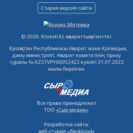
Объявление
Старая версия сайта
09.12.2022
64134
0
Свободные рабочие места
22.11.2022
16447
0
© 2026. Kzvesti.kz ақпараттық агенттігі.
IPO «КазМунайГаз»: компания проведет
Қазақстан Республикасы Ақпарат және Қоғамдық
встречу с инвесторами в Кызылорде 22
даму министрлігі, Ақпарат комитетінің тіркеу
ноября
21.11.2022
14952
0
туралы № KZ37VPY00052422 куәлігі 21.07.2022
жылы берілген.
Все права принадлежат
ТОО
«Сыр медиа»
.
Разработка сайта:
веб-студия «Beoblood»