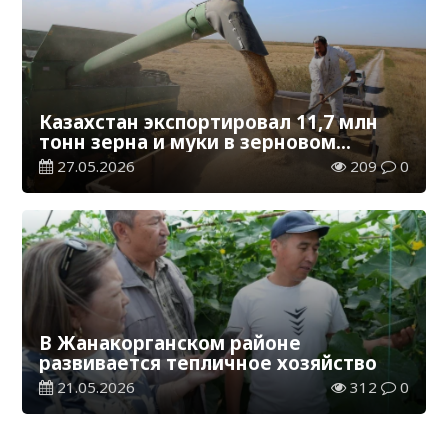
Казахстан экспортировал 11,7 млн
тонн зерна и муки в зерновом
эквиваленте
27.05.2026
209
0
В Жанакорганском районе
развивается тепличное хозяйство
21.05.2026
312
0